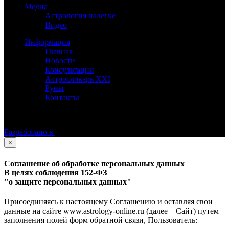
Медиа
Астрология налегке
Видео
Информация
Главная
Новости
Консультации
Астрословарь XXI
Руны
Контакты
©
Астролог Константин Дараган.
Все права защищены.
Разработано в
×
Соглашение об обработке персональных данных
В целях соблюдения 152-ФЗ
"о защите персональных данных"
Присоединяясь к настоящему Соглашению и оставляя свои
данные на сайте www.astrology-online.ru (далее – Сайт) путем
заполнения полей форм обратной связи, Пользователь: