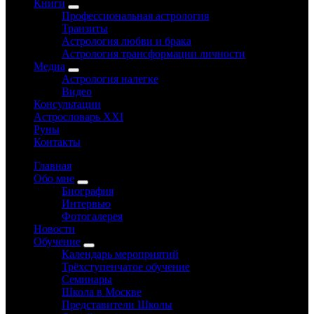
Книги
Профессиональная астрология
Транзиты
Астрология любви и брака
Астрология трансформации личности
Медиа
Астрология налегке
Видео
Консультации
Астрословарь XXI
Руны
Контакты
Главная
Обо мне
Биография
Интервью
Фотогалерея
Новости
Обучение
Календарь мероприятий
Трёхступенчатое обучение
Семинары
Школа в Москве
Представители Школы