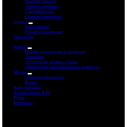
Онлайн-лекции
Личное обучение
Сертификация
Самотестирование
Статьи
Популярные
Профессиональные
Прогнозы
Книги
Профессиональная астрология
Транзиты
Астрология любви и брака
Астрология трансформации личности
Медиа
Астрология налегке
Видео
Консультации
Астрословарь XXI
Руны
Контакты