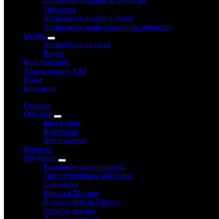
Профессиональная астрология
Транзиты
Астрология любви и брака
Астрология трансформации личности
Медиа
Астрология налегке
Видео
Консультации
Астрословарь XXI
Руны
Контакты
Главная
Обо мне
Биография
Интервью
Фотогалерея
Новости
Обучение
Календарь мероприятий
Трёхступенчатое обучение
Семинары
Школа в Москве
Представители Школы
Онлайн-лекции