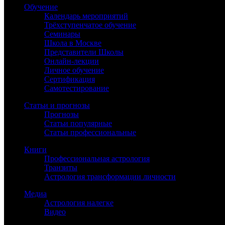
Обучение
Календарь мероприятий
Трёхступенчатое обучение
Семинары
Школа в Москве
Представители Школы
Онлайн-лекции
Личное обучение
Сертификация
Самотестирование
Статьи и прогнозы
Прогнозы
Статьи популярные
Статьи профессиональные
Книги
Профессиональная астрология
Транзиты
Астрология трансформации личности
Медиа
Астрология налегке
Видео