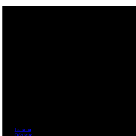
Astrology-online.ru
Официальный сайт астролога Константина Дара
Главная
Обо мне