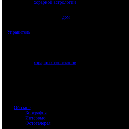
рассмотрения в
хорарной астрологии
.
Ошибка с определением квезита – самая распространенная и од
терпит формального подхода:
дом
, который формально соответ
специфичные подсказки, которые содержат в себе большинств
1)
Управитель
кверента находится в доме квезита. Первое знач
2) Луна находится в доме квезита. Типичное прочтение –
«квер
3) Планеты в I доме. То, что в вопрос включено, что в нем сод
4) Первый расходящийся аспект у Луны (или управителя кверент
указанием на квезит.
В большинстве
хорарных гороскопов
, где речь идет о развити
природа квезита являются достаточным ответом на поставленн
www.astrology-online.ru
Официальный сайт Константина Дарагана
При частичном или полном копировании материалов сайта обя
Обо мне
Биография
Интервью
Фотогалерея