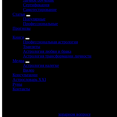
Личное обучение
Сертификация
Самотестирование
Статьи
Популярные
Профессиональные
Прогнозы
Книги
Профессиональная астрология
Транзиты
Астрология любви и брака
Астрология трансформации личности
Медиа
Астрология налегке
Видео
Консультации
Астрословарь XXI
Руны
Контакты
Квезит
– то, о чем спрошено в
хорарном вопросе
: это дело, о