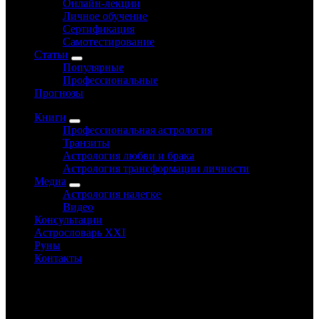
Онлайн-лекции
Личное обучение
Сертификация
Самотестирование
Статьи
Популярные
Профессиональные
Прогнозы
Книги
Профессиональная астрология
Транзиты
Астрология любви и брака
Астрология трансформации личности
Медиа
Астрология налегке
Видео
Консультации
Астрословарь XXI
Руны
Контакты