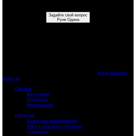
чём заключается ваш вопрос, и только тогда…
Задайте свой вопрос
Руне Одина
Не искушайте Судьбу, задавая один и тот же вопрос несколько
раз подряд.
www.astrology-online.ru
Официальный сайт Константина Дарагана
При частичном или полном копировании материалов сайта
обязательно указание работающей ссылки на
www.astrology-
online.ru
Обо мне
Биография
Интервью
Фотогалерея
Обучение
Календарь мероприятий
Трёхступенчатое обучение
Семинары