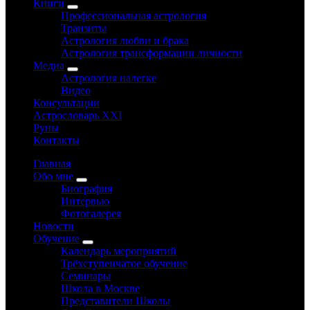
Книги
Профессиональная астрология
Транзиты
Астрология любви и брака
Астрология трансформации личности
Медиа
Астрология налегке
Видео
Консультации
Астрословарь XXI
Руны
Контакты
Главная
Обо мне
Биография
Интервью
Фотогалерея
Новости
Обучение
Календарь мероприятий
Трёхступенчатое обучение
Семинары
Школа в Москве
Представители Школы