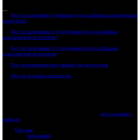
…
Тест по программе 1 (базового) курса Школы классической
астрологии
Тест по программе 2 (углублённого) курса Школы
классической астрологии
Тест по программе 3 (углублённого) курса Школы
классической астрологии
Тест астрономических знаний для астрологов
Тест по истории астрологии
www.astrology-online.ru
Официальный сайт Константина Дарагана
При частичном или полном копировании материалов сайта
обязательно указание работающей ссылки на
www.astrology-
online.ru
Обо мне
Биография