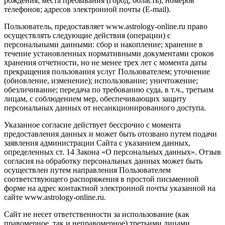
рождения; места пребывания (город, область); номеров
телефонов; адресов электронной почты (E-mail).
Пользователь, предоставляет www.astrology-online.ru право
осуществлять следующие действия (операции) с
персональными данными: сбор и накопление; хранение в
течение установленных нормативными документами сроков
хранения отчетности, но не менее трех лет с момента даты
прекращения пользования услуг Пользователем; уточнение
(обновление, изменение); использование; уничтожение;
обезличивание; передача по требованию суда, в т.ч., третьим
лицам, с соблюдением мер, обеспечивающих защиту
персональных данных от несанкционированного доступа.
Указанное согласие действует бессрочно с момента
предоставления данных и может быть отозвано путем подачи
заявления администрации Сайта с указанием данных,
определенных ст. 14 Закона «О персональных данных». Отзыв
согласия на обработку персональных данных может быть
осуществлен путем направления Пользователем
соответствующего распоряжения в простой письменной
форме на адрес контактной электронной почты указанной на
сайте www.astrology-online.ru.
Сайт не несет ответственности за использование (как
правомерное, так и неправомерное) третьими лицами