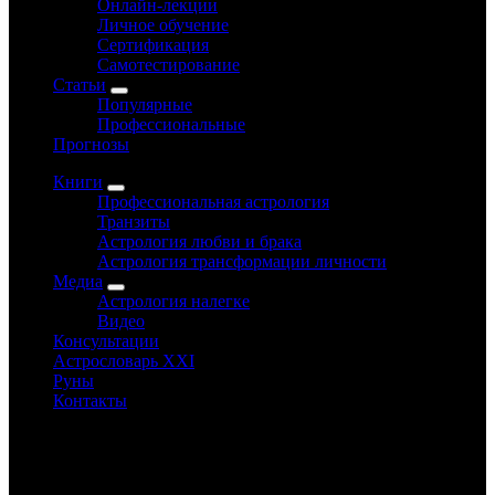
Онлайн-лекции
Личное обучение
Сертификация
Самотестирование
Статьи
Популярные
Профессиональные
Прогнозы
Книги
Профессиональная астрология
Транзиты
Астрология любви и брака
Астрология трансформации личности
Медиа
Астрология налегке
Видео
Консультации
Астрословарь XXI
Руны
Контакты