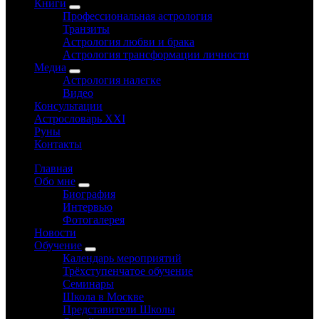
Книги
Профессиональная астрология
Транзиты
Астрология любви и брака
Астрология трансформации личности
Медиа
Астрология налегке
Видео
Консультации
Астрословарь XXI
Руны
Контакты
Главная
Обо мне
Биография
Интервью
Фотогалерея
Новости
Обучение
Календарь мероприятий
Трёхступенчатое обучение
Семинары
Школа в Москве
Представители Школы