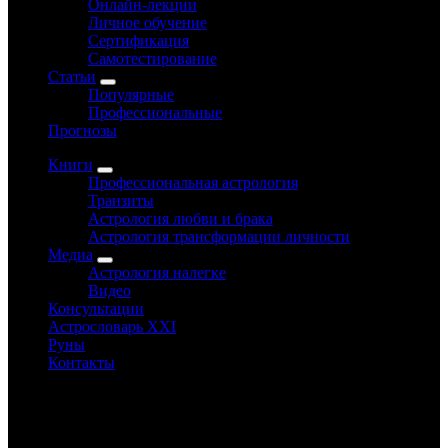
Онлайн-лекции
Личное обучение
Сертификация
Самотестирование
Статьи
Популярные
Профессиональные
Прогнозы
Книги
Профессиональная астрология
Транзиты
Астрология любви и брака
Астрология трансформации личности
Медиа
Астрология налегке
Видео
Консультации
Астрословарь XXI
Руны
Контакты