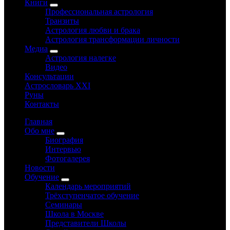
Книги
Профессиональная астрология
Транзиты
Астрология любви и брака
Астрология трансформации личности
Медиа
Астрология налегке
Видео
Консультации
Астрословарь XXI
Руны
Контакты
Главная
Обо мне
Биография
Интервью
Фотогалерея
Новости
Обучение
Календарь мероприятий
Трёхступенчатое обучение
Семинары
Школа в Москве
Представители Школы