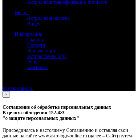
Астрология трансформации личности
Медиа
Астрология налегке
Видео
Информация
Главная
Новости
Консультации
Астрословарь XXI
Руны
Контакты
©
Астролог Константин Дараган.
Все права защищены.
Разработано в
×
Соглашение об обработке персональных данных
В целях соблюдения 152-ФЗ
"о защите персональных данных"
Присоединяясь к настоящему Соглашению и оставляя свои
данные на сайте www.astrology-online.ru (далее – Сайт) путем