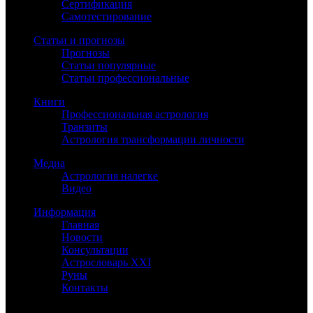
Сертификация
Самотестирование
Статьи и прогнозы
Прогнозы
Статьи популярные
Статьи профессиональные
Книги
Профессиональная астрология
Транзиты
Астрология трансформации личности
Медиа
Астрология налегке
Видео
Информация
Главная
Новости
Консультации
Астрословарь XXI
Руны
Контакты
©
Астролог Константин Дараган.
Все права защищены.