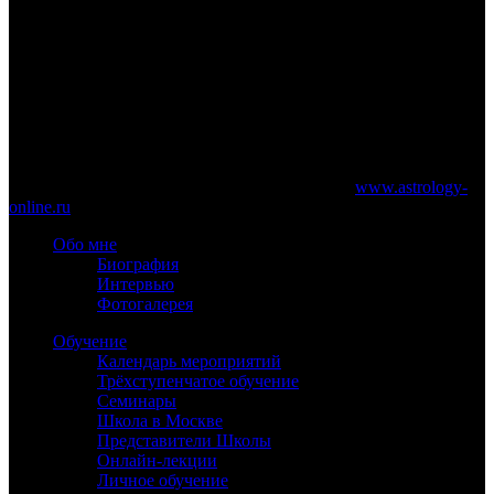
www.astrology-online.ru
Официальный сайт Константина Дарагана
При частичном или полном копировании материалов сайта
обязательно указание работающей ссылки на
www.astrology-
online.ru
Обо мне
Биография
Интервью
Фотогалерея
Обучение
Календарь мероприятий
Трёхступенчатое обучение
Семинары
Школа в Москве
Представители Школы
Онлайн-лекции
Личное обучение