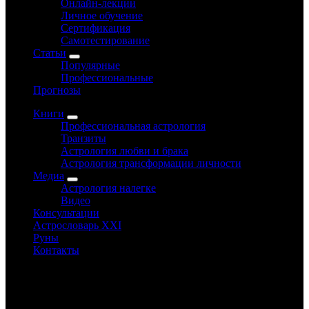
Онлайн-лекции
Личное обучение
Сертификация
Самотестирование
Статьи
Популярные
Профессиональные
Прогнозы
Книги
Профессиональная астрология
Транзиты
Астрология любви и брака
Астрология трансформации личности
Медиа
Астрология налегке
Видео
Консультации
Астрословарь XXI
Руны
Контакты