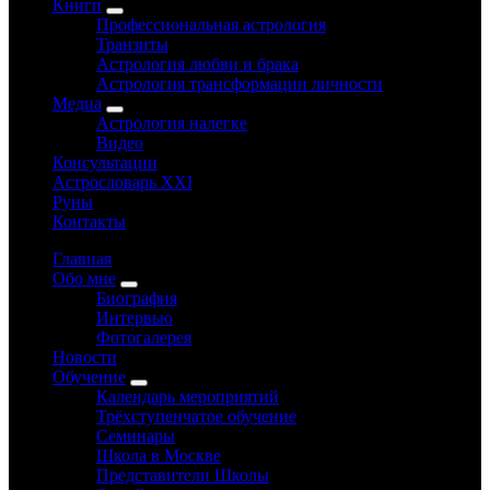
Книги
Профессиональная астрология
Транзиты
Астрология любви и брака
Астрология трансформации личности
Медиа
Астрология налегке
Видео
Консультации
Астрословарь XXI
Руны
Контакты
Главная
Обо мне
Биография
Интервью
Фотогалерея
Новости
Обучение
Календарь мероприятий
Трёхступенчатое обучение
Семинары
Школа в Москве
Представители Школы