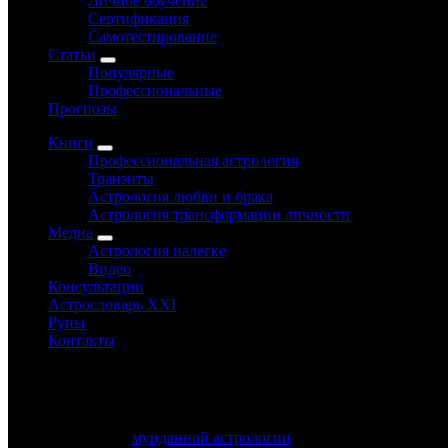
Личное обучение
Сертификация
Самотестирование
Статьи
Популярные
Профессиональные
Прогнозы
Книги
Профессиональная астрология
Транзиты
Астрология любви и брака
Астрология трансформации личности
Медиа
Астрология налегке
Видео
Консультации
Астрословарь XXI
Руны
Контакты
Для современной
мунданной астрологии
транзиты высших план