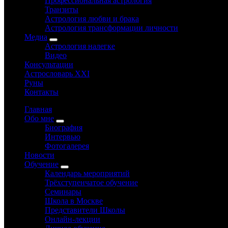
Профессиональная астрология
Транзиты
Астрология любви и брака
Астрология трансформации личности
Медиа
Астрология налегке
Видео
Консультации
Астрословарь XXI
Руны
Контакты
Главная
Обо мне
Биография
Интервью
Фотогалерея
Новости
Обучение
Календарь мероприятий
Трёхступенчатое обучение
Семинары
Школа в Москве
Представители Школы
Онлайн-лекции