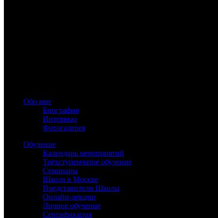
Близнецам.
www.astrology-online.ru
Официальный сайт Константина Дарагана
При частичном или полном копировании материалов сайта обя
Обо мне
Биография
Интервью
Фотогалерея
Обучение
Календарь мероприятий
Трёхступенчатое обучение
Семинары
Школа в Москве
Представители Школы
Онлайн-лекции
Личное обучение
Сертификация