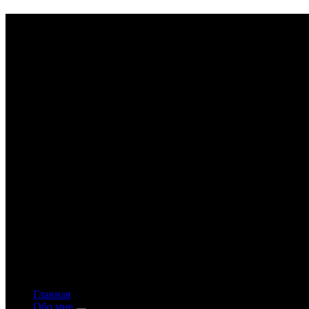
Astrology-online.ru
Официальный сайт астролога Константина Дара
Главная
Обо мне