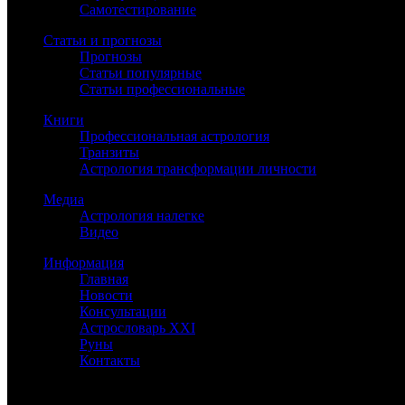
Самотестирование
Статьи и прогнозы
Прогнозы
Статьи популярные
Статьи профессиональные
Книги
Профессиональная астрология
Транзиты
Астрология трансформации личности
Медиа
Астрология налегке
Видео
Информация
Главная
Новости
Консультации
Астрословарь XXI
Руны
Контакты
©
Астролог Константин Дараган.
Все права защищены.