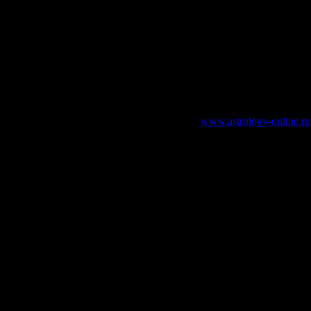
зательно указание работающей ссылки на
www.astrology-online.ru