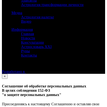
Транзиты
Астрология трансформации личности
Медиа
Астрология налегке
Видео
Информация
Главная
Новости
Консультации
Астрословарь XXI
Руны
Контакты
©
Астролог Константин Дараган.
Все права защищены.
Разработано в
×
Соглашение об обработке персональных данных
В целях соблюдения 152-ФЗ
"о защите персональных данных"
Присоединяясь к настоящему Соглашению и оставляя свои