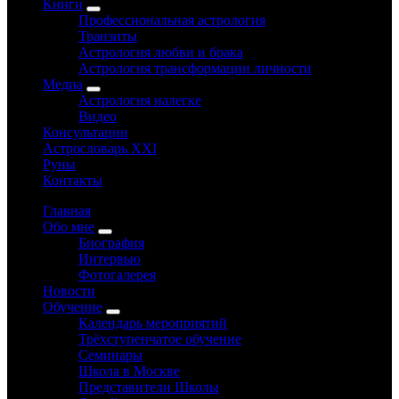
Книги
Профессиональная астрология
Транзиты
Астрология любви и брака
Астрология трансформации личности
Медиа
Астрология налегке
Видео
Консультации
Астрословарь XXI
Руны
Контакты
Главная
Обо мне
Биография
Интервью
Фотогалерея
Новости
Обучение
Календарь мероприятий
Трёхступенчатое обучение
Семинары
Школа в Москве
Представители Школы