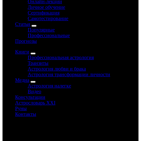
Онлайн-лекции
Личное обучение
Сертификация
Самотестирование
Статьи
Популярные
Профессиональные
Прогнозы
Книги
Профессиональная астрология
Транзиты
Астрология любви и брака
Астрология трансформации личности
Медиа
Астрология налегке
Видео
Консультации
Астрословарь XXI
Руны
Контакты