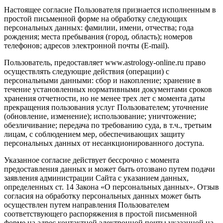
Настоящее согласие Пользователя признается исполненным в
простой письменной форме на обработку следующих
персональных данных: фамилии, имени, отчества; года
рождения; места пребывания (город, область); номеров
телефонов; адресов электронной почты (E-mail).
Пользователь, предоставляет www.astrology-online.ru право
осуществлять следующие действия (операции) с
персональными данными: сбор и накопление; хранение в
течение установленных нормативными документами сроков
хранения отчетности, но не менее трех лет с момента даты
прекращения пользования услуг Пользователем; уточнение
(обновление, изменение); использование; уничтожение;
обезличивание; передача по требованию суда, в т.ч., третьим
лицам, с соблюдением мер, обеспечивающих защиту
персональных данных от несанкционированного доступа.
Указанное согласие действует бессрочно с момента
предоставления данных и может быть отозвано путем подачи
заявления администрации Сайта с указанием данных,
определенных ст. 14 Закона «О персональных данных». Отзыв
согласия на обработку персональных данных может быть
осуществлен путем направления Пользователем
соответствующего распоряжения в простой письменной
форме на адрес контактной электронной почты указанной на