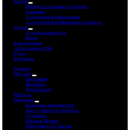
Книги
Профессиональная астрология
Транзиты
Астрология любви и брака
Астрология трансформации личности
Медиа
Астрология налегке
Видео
Консультации
Астрословарь XXI
Руны
Контакты
Главная
Обо мне
Биография
Интервью
Фотогалерея
Новости
Обучение
Календарь мероприятий
Трёхступенчатое обучение
Семинары
Школа в Москве
Представители Школы