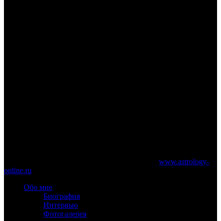
www.astrology-online.ru
Официальный сайт Константина Дарагана
При частичном или полном копировании материалов сайта
обязательно указание работающей ссылки на
www.astrology-
online.ru
Обо мне
Биография
Интервью
Фотогалерея