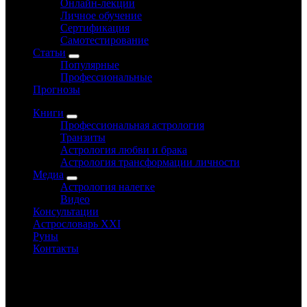
Онлайн-лекции
Личное обучение
Сертификация
Самотестирование
Статьи
Популярные
Профессиональные
Прогнозы
Книги
Профессиональная астрология
Транзиты
Астрология любви и брака
Астрология трансформации личности
Медиа
Астрология налегке
Видео
Консультации
Астрословарь XXI
Руны
Контакты