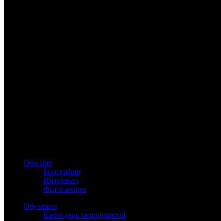
www.astrology-online.ru
Официальный сайт Константина Дарагана
При частичном или полном копировании материалов сайта обя
Обо мне
Биография
Интервью
Фотогалерея
Обучение
Календарь мероприятий