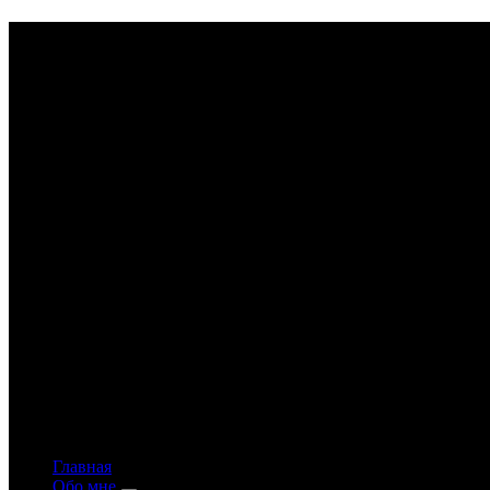
Astrology-online.ru
Официальный сайт астролога Константина Дара
Главная
Обо мне