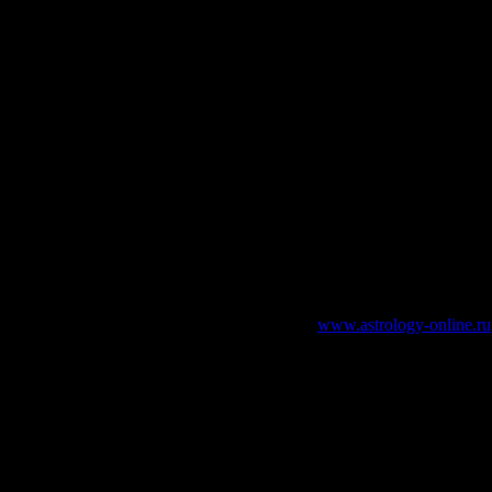
зательно указание работающей ссылки на
www.astrology-online.ru