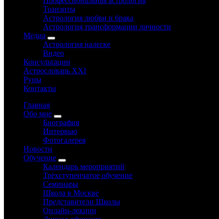
Профессиональная астрология
Транзиты
Астрология любви и брака
Астрология трансформации личности
Медиа
Астрология налегке
Видео
Консультации
Астрословарь XXI
Руны
Контакты
Главная
Обо мне
Биография
Интервью
Фотогалерея
Новости
Обучение
Календарь мероприятий
Трёхступенчатое обучение
Семинары
Школа в Москве
Представители Школы
Онлайн-лекции