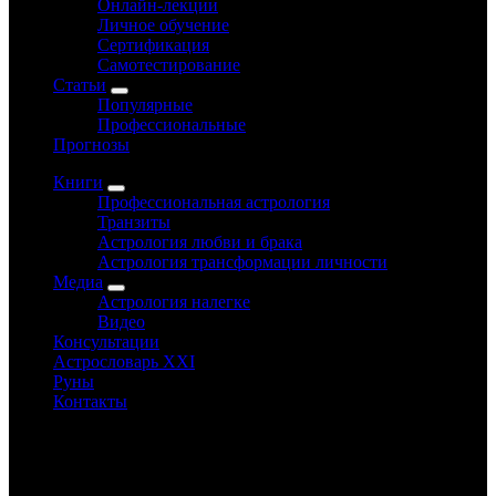
Онлайн-лекции
Личное обучение
Сертификация
Самотестирование
Статьи
Популярные
Профессиональные
Прогнозы
Книги
Профессиональная астрология
Транзиты
Астрология любви и брака
Астрология трансформации личности
Медиа
Астрология налегке
Видео
Консультации
Астрословарь XXI
Руны
Контакты