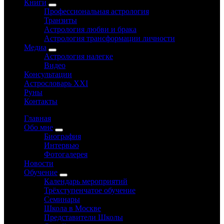
Книги
Профессиональная астрология
Транзиты
Астрология любви и брака
Астрология трансформации личности
Медиа
Астрология налегке
Видео
Консультации
Астрословарь XXI
Руны
Контакты
Главная
Обо мне
Биография
Интервью
Фотогалерея
Новости
Обучение
Календарь мероприятий
Трёхступенчатое обучение
Семинары
Школа в Москве
Представители Школы