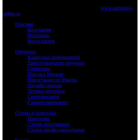
При частичном или полном копировании материалов сайта
обязательно указание работающей ссылки на
www.astrology-
online.ru
Обо мне
Биография
Интервью
Фотогалерея
Обучение
Календарь мероприятий
Трёхступенчатое обучение
Семинары
Школа в Москве
Представители Школы
Онлайн-лекции
Личное обучение
Сертификация
Самотестирование
Статьи и прогнозы
Прогнозы
Статьи популярные
Статьи профессиональные