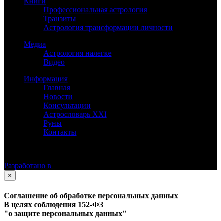
Книги
Профессиональная астрология
Транзиты
Астрология трансформации личности
Медиа
Астрология налегке
Видео
Информация
Главная
Новости
Консультации
Астрословарь XXI
Руны
Контакты
©
Астролог Константин Дараган.
Все права защищены.
Разработано в
×
Соглашение об обработке персональных данных
В целях соблюдения 152-ФЗ
"о защите персональных данных"