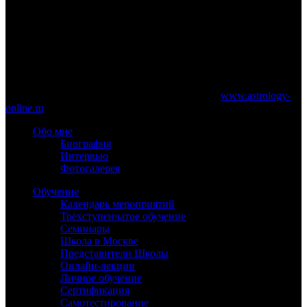
www.astrology-online.ru
Официальный сайт Константина Дарагана
При частичном или полном копировании материалов сайта
обязательно указание работающей ссылки на
www.astrology-
online.ru
Обо мне
Биография
Интервью
Фотогалерея
Обучение
Календарь мероприятий
Трёхступенчатое обучение
Семинары
Школа в Москве
Представители Школы
Онлайн-лекции
Личное обучение
Сертификация
Самотестирование