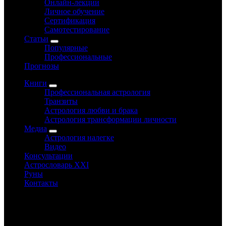
Онлайн-лекции
Личное обучение
Сертификация
Самотестирование
Статьи
Популярные
Профессиональные
Прогнозы
Книги
Профессиональная астрология
Транзиты
Астрология любви и брака
Астрология трансформации личности
Медиа
Астрология налегке
Видео
Консультации
Астрословарь XXI
Руны
Контакты