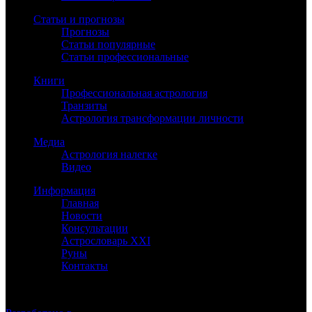
Статьи и прогнозы
Прогнозы
Статьи популярные
Статьи профессиональные
Книги
Профессиональная астрология
Транзиты
Астрология трансформации личности
Медиа
Астрология налегке
Видео
Информация
Главная
Новости
Консультации
Астрословарь XXI
Руны
Контакты
©
Астролог Константин Дараган.
Все права защищены.