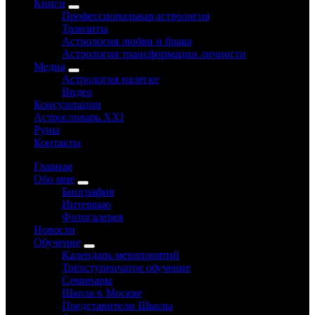
Книги
Профессиональная астрология
Транзиты
Астрология любви и брака
Астрология трансформации личности
Медиа
Астрология налегке
Видео
Консультации
Астрословарь XXI
Руны
Контакты
Главная
Обо мне
Биография
Интервью
Фотогалерея
Новости
Обучение
Календарь мероприятий
Трёхступенчатое обучение
Семинары
Школа в Москве
Представители Школы