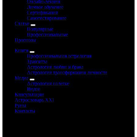
Онлайн-лекции
Личное обучение
Сертификация
Самотестирование
Статьи
Популярные
Профессиональные
Прогнозы
Книги
Профессиональная астрология
Транзиты
Астрология любви и брака
Астрология трансформации личности
Медиа
Астрология налегке
Видео
Консультации
Астрословарь XXI
Руны
Контакты