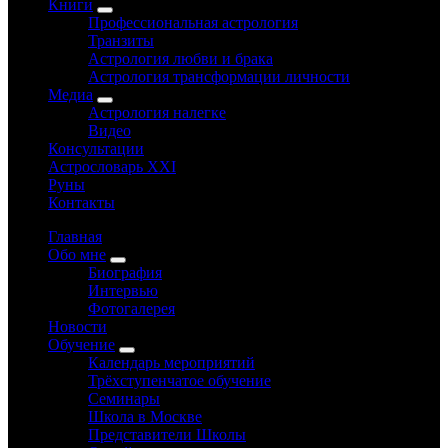
Книги
Профессиональная астрология
Транзиты
Астрология любви и брака
Астрология трансформации личности
Медиа
Астрология налегке
Видео
Консультации
Астрословарь XXI
Руны
Контакты
Главная
Обо мне
Биография
Интервью
Фотогалерея
Новости
Обучение
Календарь мероприятий
Трёхступенчатое обучение
Семинары
Школа в Москве
Представители Школы