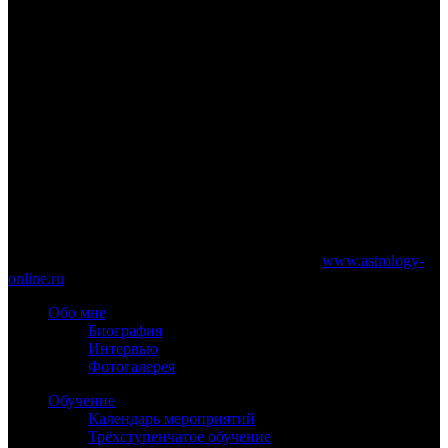
Камень, рождающий металл. Т.Б. Задорик. М.,
Просвещение, 1984, 191с.
Металлы космической эры. Е.М.Савицкий, В.С.Корчко.
М., Металлургия, 1978, 120с.
А.Селаври. Функциональные типы металлов в
психологии и медицине. М., НМПИО «Маг» 1991, 269с.
Беккерт М. Мир металла. М., Мир, 1980, 212с.
www.astrology-online.ru
Официальный сайт Константина Дарагана
При частичном или полном копировании материалов сайта
обязательно указание работающей ссылки на
www.astrology-
online.ru
Обо мне
Биография
Интервью
Фотогалерея
Обучение
Календарь мероприятий
Трёхступенчатое обучение