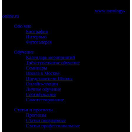
При частичном или полном копировании материалов сайта
обязательно указание работающей ссылки на
www.astrology-
online.ru
Обо мне
Биография
Интервью
Фотогалерея
Обучение
Календарь мероприятий
Трёхступенчатое обучение
Семинары
Школа в Москве
Представители Школы
Онлайн-лекции
Личное обучение
Сертификация
Самотестирование
Статьи и прогнозы
Прогнозы
Статьи популярные
Статьи профессиональные