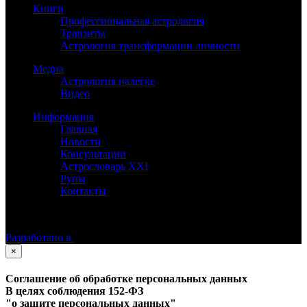
Книги
Профессиональная астрология
Транзиты
Астрология трансформации личности
Медиа
Астрология налегке
Видео
Информация
Главная
Новости
Консультации
Астрословарь XXI
Руны
Контакты
©
Астролог Константин Дараган.
Все права защищены.
Разработано в
×
Соглашение об обработке персональных данных
В целях соблюдения 152-ФЗ
"о защите персональных данных"