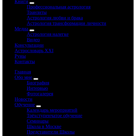
Книги
Профессиональная астрология
Транзиты
Астрология любви и брака
Астрология трансформации личности
Медиа
Астрология налегке
Видео
Консультации
Астрословарь XXI
Руны
Контакты
Главная
Обо мне
Биография
Интервью
Фотогалерея
Новости
Обучение
Календарь мероприятий
Трёхступенчатое обучение
Семинары
Школа в Москве
Представители Школы