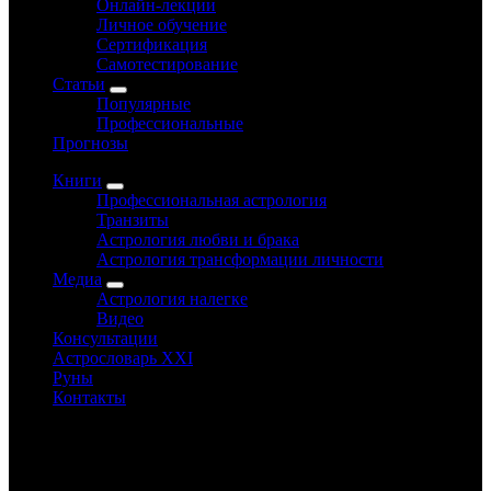
Онлайн-лекции
Личное обучение
Сертификация
Самотестирование
Статьи
Популярные
Профессиональные
Прогнозы
Книги
Профессиональная астрология
Транзиты
Астрология любви и брака
Астрология трансформации личности
Медиа
Астрология налегке
Видео
Консультации
Астрословарь XXI
Руны
Контакты
www.astrology-online.ru
Официальный сайт Константина Дарагана