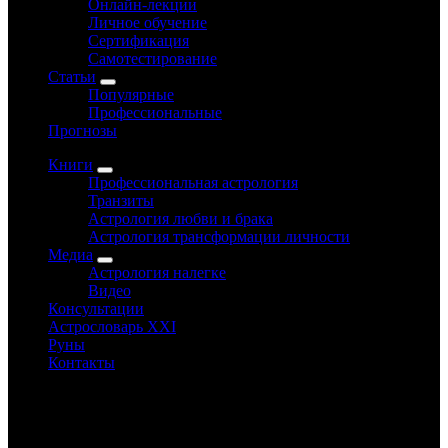
Онлайн-лекции
Личное обучение
Сертификация
Самотестирование
Статьи
Популярные
Профессиональные
Прогнозы
Книги
Профессиональная астрология
Транзиты
Астрология любви и брака
Астрология трансформации личности
Медиа
Астрология налегке
Видео
Консультации
Астрословарь XXI
Руны
Контакты
www.astrology-online.ru
Официальный сайт Константина Дарагана