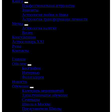
Книги
Профессиональная астрология
Транзиты
Астрология любви и брака
Астрология трансформации личности
Медиа
Астрология налегке
Видео
Консультации
Астрословарь XXI
Руны
Контакты
Главная
Обо мне
Биография
Интервью
Фотогалерея
Новости
Обучение
Календарь мероприятий
Трёхступенчатое обучение
Семинары
Школа в Москве
Представители Школы