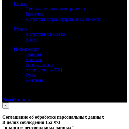
Книги
Профессиональная астрология
Транзиты
Астрология трансформации личности
Медиа
Астрология налегке
Видео
Информация
Главная
Новости
Консультации
Астрословарь XXI
Руны
Контакты
©
Астролог Константин Дараган.
Все права защищены.
Разработано в
×
Соглашение об обработке персональных данных
В целях соблюдения 152-ФЗ
"о защите персональных данных"