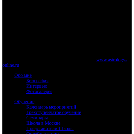
ответственности выше, чем у среднего класса.
21 июля 2013 года
www.astrology-online.ru
Официальный сайт Константина Дарагана
При частичном или полном копировании материалов сайта
обязательно указание работающей ссылки на
www.astrology-
online.ru
Обо мне
Биография
Интервью
Фотогалерея
Обучение
Календарь мероприятий
Трёхступенчатое обучение
Семинары
Школа в Москве
Представители Школы
Онлайн-лекции