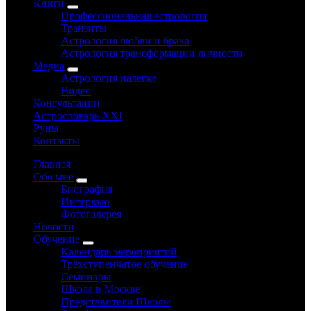
Книги
Профессиональная астрология
Транзиты
Астрология любви и брака
Астрология трансформации личности
Медиа
Астрология налегке
Видео
Консультации
Астрословарь XXI
Руны
Контакты
Главная
Обо мне
Биография
Интервью
Фотогалерея
Новости
Обучение
Календарь мероприятий
Трёхступенчатое обучение
Семинары
Школа в Москве
Представители Школы