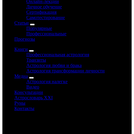
Онлайн-лекции
Личное обучение
Сертификация
Самотестирование
Статьи
Популярные
Профессиональные
Прогнозы
Книги
Профессиональная астрология
Транзиты
Астрология любви и брака
Астрология трансформации личности
Медиа
Астрология налегке
Видео
Консультации
Астрословарь XXI
Руны
Контакты