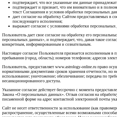
подтверждает, что все указанные им данные принадлежат
подтверждает и признает, что им внимательно и в полно
текст Соглашения и условия обработки персональных да
дает согласие на обработку Сайтом предоставляемых в с
последующего исполнения;
выражает согласие с условиями обработки персональных 
Пользователь дает свое согласие на обработку его персональны
персональных данных», и подтверждает, что, давая такое согла
конкретным, информированным и сознательным.
Настоящее согласие Пользователя признается исполненным в п
пребывания (город, область); номеров телефонов; адресов элект
Пользователь, предоставляет www.astrology-online.ru право о
нормативными документами сроков хранения отчетности, но не 
использование; уничтожение; обезличивание; передача по треб
несанкционированного доступа.
Указанное согласие действует бессрочно с момента предоставл
Закона «О персональных данных». Отзыв согласия на обработ
письменной форме на адрес контактной электронной почты указа
Сайт не несет ответственности за использование (как правоме
распространение, осуществленные всеми возможными способам