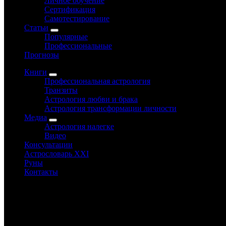
Личное обучение
Сертификация
Самотестирование
Статьи
Популярные
Профессиональные
Прогнозы
Книги
Профессиональная астрология
Транзиты
Астрология любви и брака
Астрология трансформации личности
Медиа
Астрология налегке
Видео
Консультации
Астрословарь XXI
Руны
Контакты
www.astrology-online.ru
Официальный сайт Константина Дарагана
При частичном или полном копировании материалов сайта обя