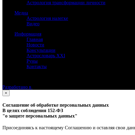
Астрология трансформации личности
Медиа
Астрология налегке
Видео
Информация
Главная
Новости
Консультации
Астрословарь XXI
Руны
Контакты
©
Астролог Константин Дараган.
Все права защищены.
Разработано в
×
Соглашение об обработке персональных данных
В целях соблюдения 152-ФЗ
"о защите персональных данных"
Присоединяясь к настоящему Соглашению и оставляя свои данные