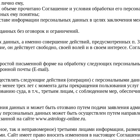
 лично ему,
м объеме прочитано Соглашение и условия обработки его персон
нных ему понятны;
оставе информации персональных данных в целях заключения ме
данных без оговорок и ограничений.
х данных, а именно совершение действий, предусмотренных п. 3 ч
сие, он действует свободно, своей волей и в своем интересе. Со
ростой письменной форме на обработку следующих персональных
ронной почты (E-mail).
существлять следующие действия (операции) с персональными дан
менее трех лет с момента даты прекращения пользования услуг 
ованию суда, в т.ч., третьим лицам, с соблюдением мер, обесп
ения данных и может быть отозвано путем подачи заявления адм
ку персональных данных может быть осуществлен путем направл
нной на сайте www.astrology-online.ru.
рное, так и неправомерное) третьими лицами информации, разме
и. Сайт имеет право вносить изменения в настоящее Соглашени