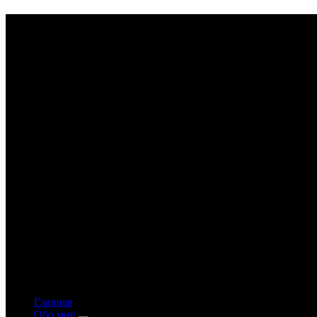
Astrology-online.ru
Официальный сайт астролога Константина Дара
Главная
Обо мне