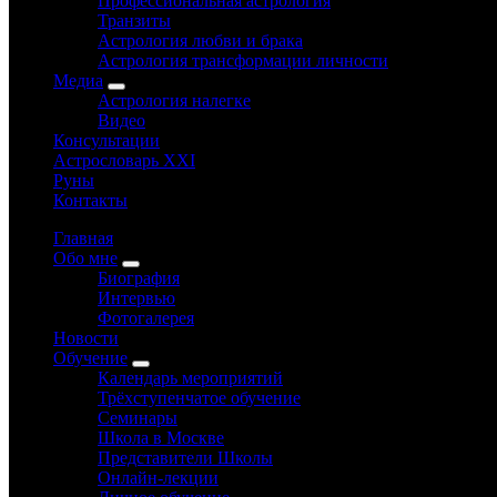
Профессиональная астрология
Транзиты
Астрология любви и брака
Астрология трансформации личности
Медиа
Астрология налегке
Видео
Консультации
Астрословарь XXI
Руны
Контакты
Главная
Обо мне
Биография
Интервью
Фотогалерея
Новости
Обучение
Календарь мероприятий
Трёхступенчатое обучение
Семинары
Школа в Москве
Представители Школы
Онлайн-лекции