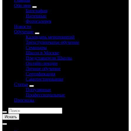
Главная
Обо мне
Биография
Интервью
Фотогалерея
Новости
Обучение
Календарь мероприятий
Трёхступенчатое обучение
Семинары
Школа в Москве
Представители Школы
Онлайн-лекции
Личное обучение
Сертификация
Самотестирование
Статьи
Популярные
Профессиональные
Прогнозы
Искать