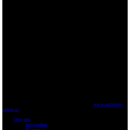
www.astrology-online.ru
Официальный сайт Константина Дарагана
При частичном или полном копировании материалов сайта
обязательно указание работающей ссылки на
www.astrology-
online.ru
Обо мне
Биография
Интервью