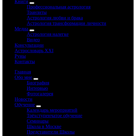
Книги
Профессиональная астрология
Транзиты
Астрология любви и брака
Астрология трансформации личности
Медиа
Астрология налегке
Видео
Консультации
Астрословарь XXI
Руны
Контакты
Главная
Обо мне
Биография
Интервью
Фотогалерея
Новости
Обучение
Календарь мероприятий
Трёхступенчатое обучение
Семинары
Школа в Москве
Представители Школы