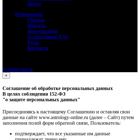
Видео
Информация
Главная
Новости
Консультации
Астрословарь XXI
Руны
Контакты
©
Астролог Константин Дараган.
Все права защищены.
Разработано в
×
Соглашение об обработке персональных данных
В целях соблюдения 152-ФЗ
"о защите персональных данных"
Присоединяясь к настоящему Соглашению и оставляя свои
данные на сайте www.astrology-online.ru (далее – Сайт) путем
заполнения полей форм обратной связи, Пользователь:
подтверждает, что все указанные им данные
принадлежат лично ему,