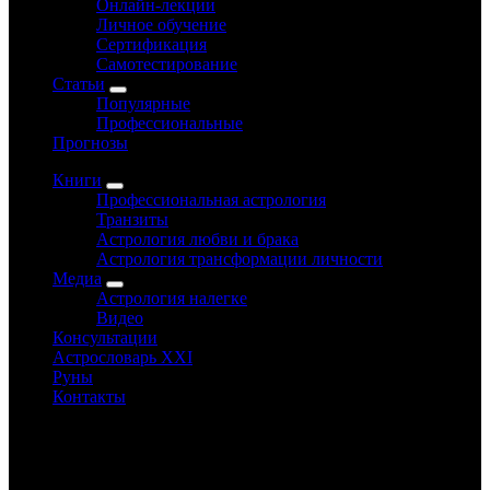
Онлайн-лекции
Личное обучение
Сертификация
Самотестирование
Статьи
Популярные
Профессиональные
Прогнозы
Книги
Профессиональная астрология
Транзиты
Астрология любви и брака
Астрология трансформации личности
Медиа
Астрология налегке
Видео
Консультации
Астрословарь XXI
Руны
Контакты