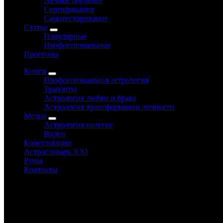
Личное обучение
Сертификация
Самотестирование
Статьи
Популярные
Профессиональные
Прогнозы
Книги
Профессиональная астрология
Транзиты
Астрология любви и брака
Астрология трансформации личности
Медиа
Астрология налегке
Видео
Консультации
Астрословарь XXI
Руны
Контакты
www.astrology-online.ru
Официальный сайт Константина Дарагана
При частичном или полном копировании материалов сайта обя