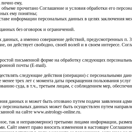
 лично ему,
м объеме прочитано Соглашение и условия обработки его персон
нных ему понятны;
оставе информации персональных данных в целях заключения ме
данных без оговорок и ограничений.
х данных, а именно совершение действий, предусмотренных п. 3 ч
сие, он действует свободно, своей волей и в своем интересе. Со
ростой письменной форме на обработку следующих персональных
ронной почты (E-mail).
существлять следующие действия (операции) с персональными дан
менее трех лет с момента даты прекращения пользования услуг 
ованию суда, в т.ч., третьим лицам, с соблюдением мер, обесп
ения данных и может быть отозвано путем подачи заявления адм
ку персональных данных может быть осуществлен путем направл
нной на сайте www.astrology-online.ru.
рное, так и неправомерное) третьими лицами информации, разме
и. Сайт имеет право вносить изменения в настоящее Соглашени