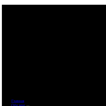
Astrology-online.ru
Официальный сайт астролога Константина Дара
Главная
Обо мне