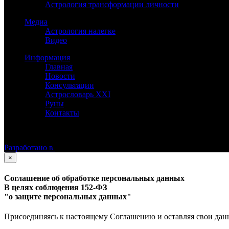
Астрология трансформации личности
Медиа
Астрология налегке
Видео
Информация
Главная
Новости
Консультации
Астрословарь XXI
Руны
Контакты
©
Астролог Константин Дараган.
Все права защищены.
Разработано в
×
Соглашение об обработке персональных данных
В целях соблюдения 152-ФЗ
"о защите персональных данных"
Присоединяясь к настоящему Соглашению и оставляя свои данные