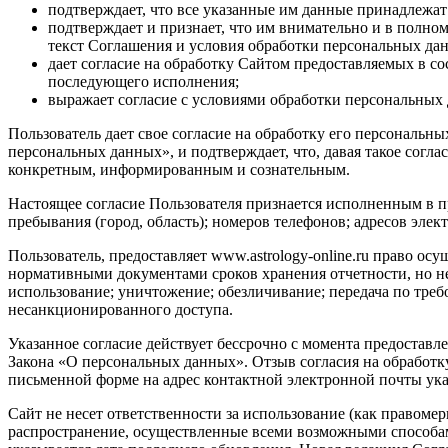
подтверждает, что все указанные им данные принадлежат
подтверждает и признает, что им внимательно и в полно
текст Соглашения и условия обработки персональных да
дает согласие на обработку Сайтом предоставляемых в с
последующего исполнения;
выражает согласие с условиями обработки персональных 
Пользователь дает свое согласие на обработку его персональны
персональных данных», и подтверждает, что, давая такое согла
конкретным, информированным и сознательным.
Настоящее согласие Пользователя признается исполненным в п
пребывания (город, область); номеров телефонов; адресов элект
Пользователь, предоставляет www.astrology-online.ru право о
нормативными документами сроков хранения отчетности, но не 
использование; уничтожение; обезличивание; передача по треб
несанкционированного доступа.
Указанное согласие действует бессрочно с момента предоставл
Закона «О персональных данных». Отзыв согласия на обработ
письменной форме на адрес контактной электронной почты указа
Сайт не несет ответственности за использование (как правоме
распространение, осуществленные всеми возможными способам