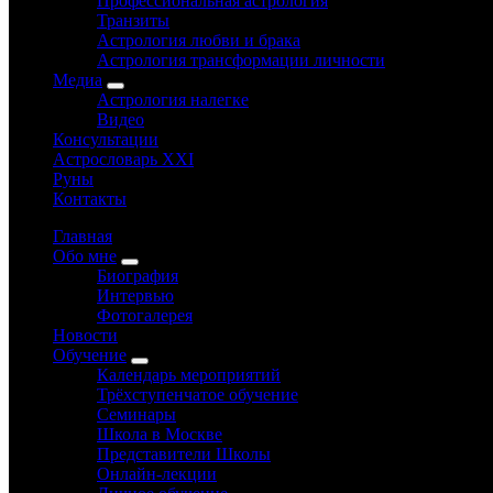
Профессиональная астрология
Транзиты
Астрология любви и брака
Астрология трансформации личности
Медиа
Астрология налегке
Видео
Консультации
Астрословарь XXI
Руны
Контакты
Главная
Обо мне
Биография
Интервью
Фотогалерея
Новости
Обучение
Календарь мероприятий
Трёхступенчатое обучение
Семинары
Школа в Москве
Представители Школы
Онлайн-лекции