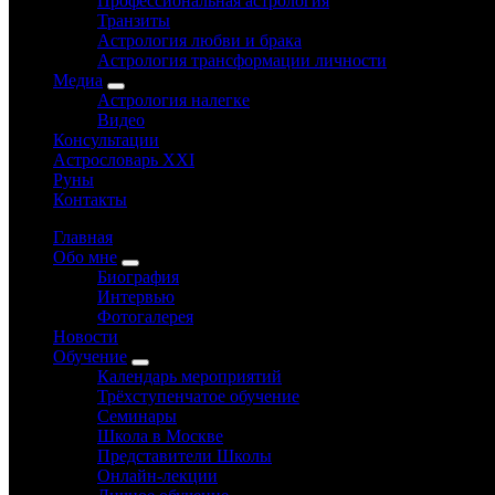
Профессиональная астрология
Транзиты
Астрология любви и брака
Астрология трансформации личности
Медиа
Астрология налегке
Видео
Консультации
Астрословарь XXI
Руны
Контакты
Главная
Обо мне
Биография
Интервью
Фотогалерея
Новости
Обучение
Календарь мероприятий
Трёхступенчатое обучение
Семинары
Школа в Москве
Представители Школы
Онлайн-лекции