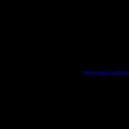
онализации.
йствительно существенно изменитесь.
мый. Нужно запастись терпением, воспринять всю его тонкость
не будет легким. Любые сожаления об уходящем будут сожжены. 
иные силы. Он просто должен быть достоин дара восхождения.
зательно указание работающей ссылки на
www.astrology-online.ru