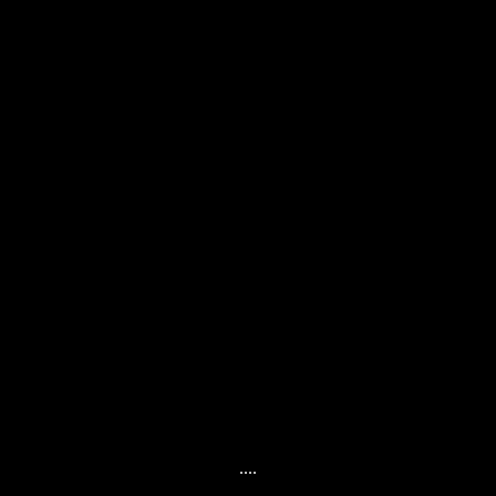
..
..