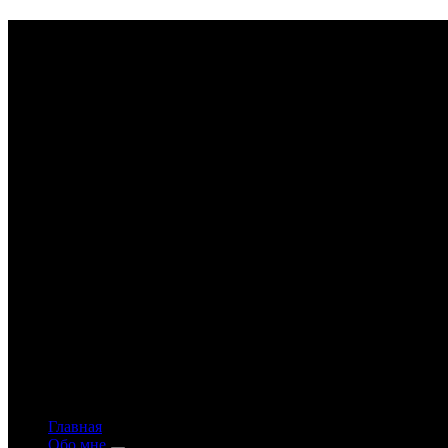
Astrology-online.ru
Официальный сайт астролога Константина Дара
Главная
Обо мне