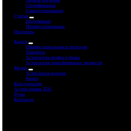
Личное обучение
Сертификация
Самотестирование
Статьи
Популярные
Профессиональные
Прогнозы
Книги
Профессиональная астрология
Транзиты
Астрология любви и брака
Астрология трансформации личности
Медиа
Астрология налегке
Видео
Консультации
Астрословарь XXI
Руны
Контакты