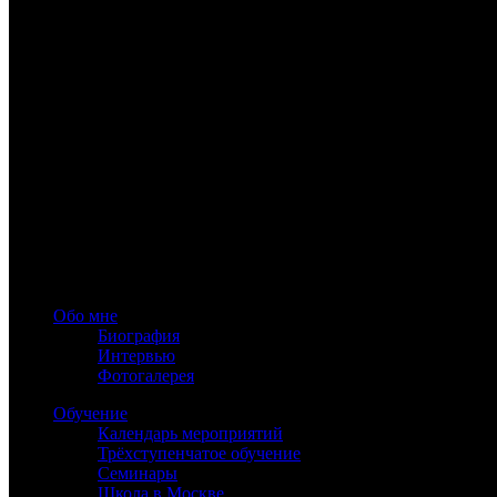
Предостережение
(чего не надо и нельзя делать): ложные раци
Указание
(обязательное): легко вы не отделаетесь.
Совет
(желательно): отпустите все, что можете отпустить.
Утешение
(какое обстоятельство следует иметь в виду): вы де
Проблемы прямой Перт
Происходящий процесс таинственный, скрытый, труднопознавае
участвовать. При ней можно только присутствовать.
Достижение окажется очень большим. Но оно ни в коем случае 
Переход на более высокие пути жизни совершают за человека 
www.astrology-online.ru
Официальный сайт Константина Дарагана
При частичном или полном копировании материалов сайта обя
Обо мне
Биография
Интервью
Фотогалерея
Обучение
Календарь мероприятий
Трёхступенчатое обучение
Семинары
Школа в Москве