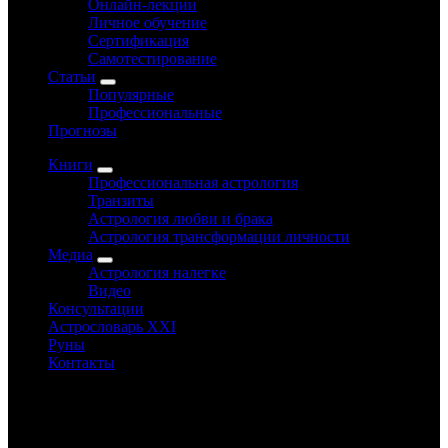
Онлайн-лекции
Личное обучение
Сертификация
Самотестирование
Статьи
Популярные
Профессиональные
Прогнозы
Книги
Профессиональная астрология
Транзиты
Астрология любви и брака
Астрология трансформации личности
Медиа
Астрология налегке
Видео
Консультации
Астрословарь XXI
Руны
Контакты