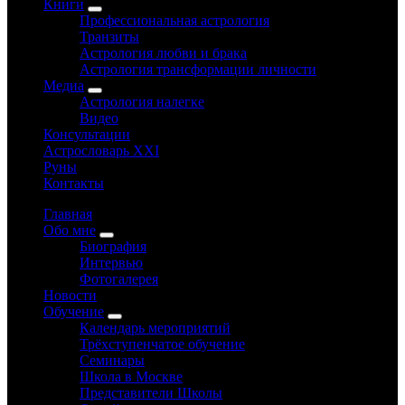
Книги
Профессиональная астрология
Транзиты
Астрология любви и брака
Астрология трансформации личности
Медиа
Астрология налегке
Видео
Консультации
Астрословарь XXI
Руны
Контакты
Главная
Обо мне
Биография
Интервью
Фотогалерея
Новости
Обучение
Календарь мероприятий
Трёхступенчатое обучение
Семинары
Школа в Москве
Представители Школы