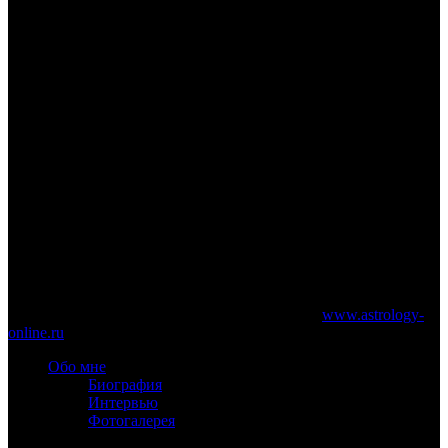
www.astrology-online.ru
Официальный сайт Константина Дарагана
При частичном или полном копировании материалов сайта
обязательно указание работающей ссылки на
www.astrology-
online.ru
Обо мне
Биография
Интервью
Фотогалерея