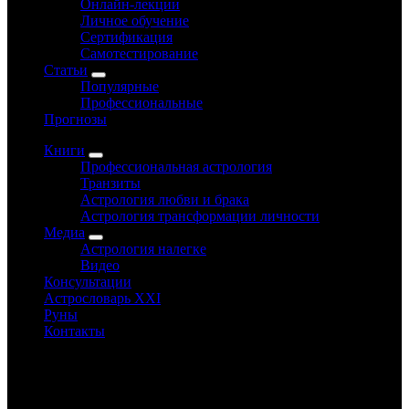
Онлайн-лекции
Личное обучение
Сертификация
Самотестирование
Статьи
Популярные
Профессиональные
Прогнозы
Книги
Профессиональная астрология
Транзиты
Астрология любви и брака
Астрология трансформации личности
Медиа
Астрология налегке
Видео
Консультации
Астрословарь XXI
Руны
Контакты