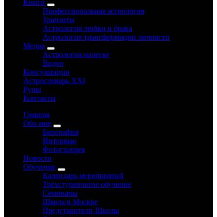
Книги
Профессиональная астрология
Транзиты
Астрология любви и брака
Астрология трансформации личности
Медиа
Астрология налегке
Видео
Консультации
Астрословарь XXI
Руны
Контакты
Главная
Обо мне
Биография
Интервью
Фотогалерея
Новости
Обучение
Календарь мероприятий
Трёхступенчатое обучение
Семинары
Школа в Москве
Представители Школы