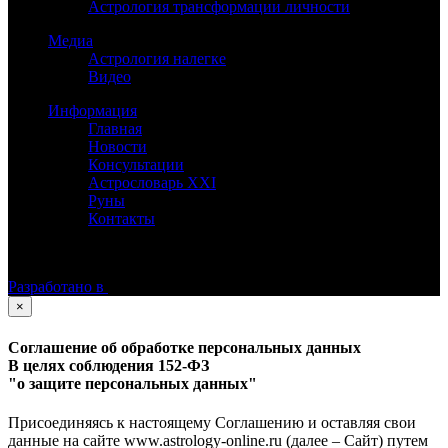
Астрология трансформации личности
Медиа
Астрология налегке
Видео
Информация
Главная
Новости
Консультации
Астрословарь XXI
Руны
Контакты
©
Астролог Константин Дараган.
Все права защищены.
Разработано в
×
Соглашение об обработке персональных данных
В целях соблюдения 152-ФЗ
"о защите персональных данных"
Присоединяясь к настоящему Соглашению и оставляя свои
данные на сайте www.astrology-online.ru (далее – Сайт) путем