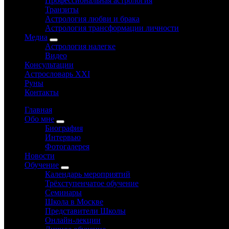
Профессиональная астрология
Транзиты
Астрология любви и брака
Астрология трансформации личности
Медиа
Астрология налегке
Видео
Консультации
Астрословарь XXI
Руны
Контакты
Главная
Обо мне
Биография
Интервью
Фотогалерея
Новости
Обучение
Календарь мероприятий
Трёхступенчатое обучение
Семинары
Школа в Москве
Представители Школы
Онлайн-лекции