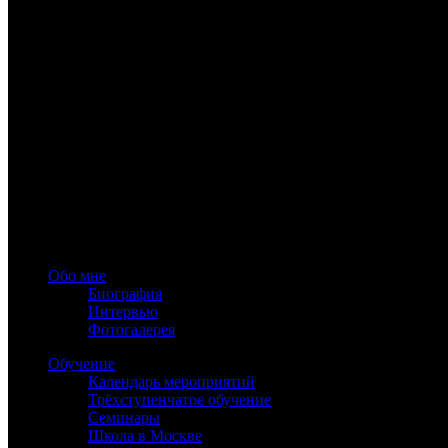
www.astrology-online.ru
Официальный сайт Константина Дарагана
При частичном или полном копировании материалов сайта обя
Обо мне
Биография
Интервью
Фотогалерея
Обучение
Календарь мероприятий
Трёхступенчатое обучение
Семинары
Школа в Москве