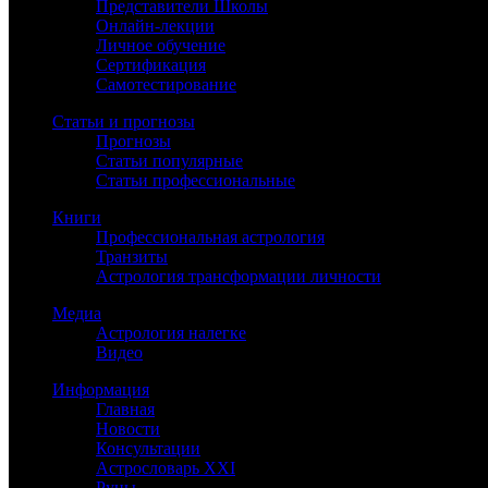
Представители Школы
Онлайн-лекции
Личное обучение
Сертификация
Самотестирование
Статьи и прогнозы
Прогнозы
Статьи популярные
Статьи профессиональные
Книги
Профессиональная астрология
Транзиты
Астрология трансформации личности
Медиа
Астрология налегке
Видео
Информация
Главная
Новости
Консультации
Астрословарь XXI
Руны