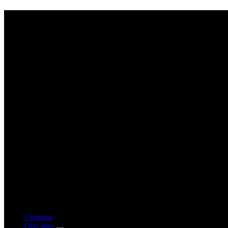
Astrology-online.ru
Официальный сайт астролога Константина Дара
Главная
Обо мне