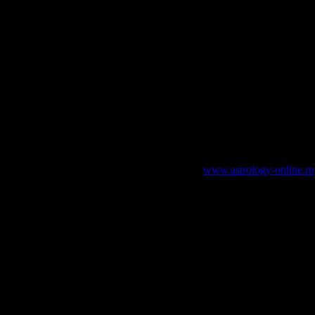
зательно указание работающей ссылки на
www.astrology-online.ru