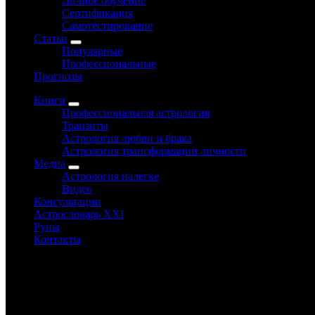
Личное обучение
Сертификация
Самотестирование
Статьи
Популярные
Профессиональные
Прогнозы
Книги
Профессиональная астрология
Транзиты
Астрология любви и брака
Астрология трансформации личности
Медиа
Астрология налегке
Видео
Консультации
Астрословарь XXI
Руны
Контакты