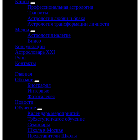
Книги
Профессиональная астрология
Транзиты
Астрология любви и брака
Астрология трансформации личности
Медиа
Астрология налегке
Видео
Консультации
Астрословарь XXI
Руны
Контакты
Главная
Обо мне
Биография
Интервью
Фотогалерея
Новости
Обучение
Календарь мероприятий
Трёхступенчатое обучение
Семинары
Школа в Москве
Представители Школы