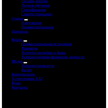
Онлайн-лекции
Личное обучение
Сертификация
Самотестирование
Статьи
Популярные
Профессиональные
Прогнозы
Книги
Профессиональная астрология
Транзиты
Астрология любви и брака
Астрология трансформации личности
Медиа
Астрология налегке
Видео
Консультации
Астрословарь XXI
Руны
Контакты