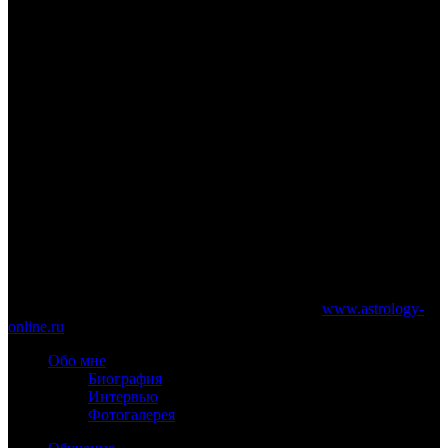
www.astrology-online.ru
Официальный сайт Константина Дарагана
При частичном или полном копировании материалов сайта
обязательно указание работающей ссылки на
www.astrology-
online.ru
Обо мне
Биография
Интервью
Фотогалерея