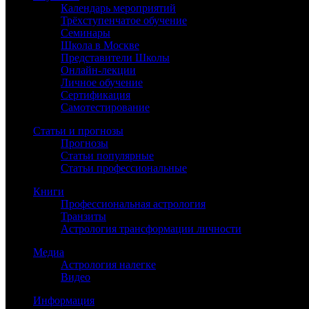
Календарь мероприятий
Трёхступенчатое обучение
Семинары
Школа в Москве
Представители Школы
Онлайн-лекции
Личное обучение
Сертификация
Самотестирование
Статьи и прогнозы
Прогнозы
Статьи популярные
Статьи профессиональные
Книги
Профессиональная астрология
Транзиты
Астрология трансформации личности
Медиа
Астрология налегке
Видео
Информация