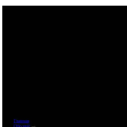
Astrology-online.ru
Официальный сайт астролога Константина Дара
Главная
Обо мне