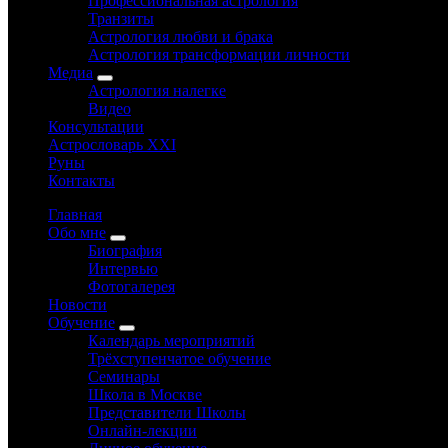
Профессиональная астрология
Транзиты
Астрология любви и брака
Астрология трансформации личности
Медиа
Астрология налегке
Видео
Консультации
Астрословарь XXI
Руны
Контакты
Главная
Обо мне
Биография
Интервью
Фотогалерея
Новости
Обучение
Календарь мероприятий
Трёхступенчатое обучение
Семинары
Школа в Москве
Представители Школы
Онлайн-лекции