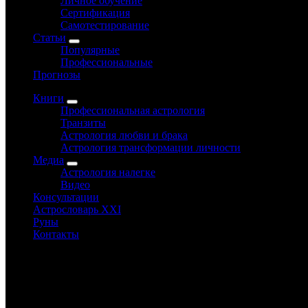
Личное обучение
Сертификация
Самотестирование
Статьи
Популярные
Профессиональные
Прогнозы
Книги
Профессиональная астрология
Транзиты
Астрология любви и брака
Астрология трансформации личности
Медиа
Астрология налегке
Видео
Консультации
Астрословарь XXI
Руны
Контакты