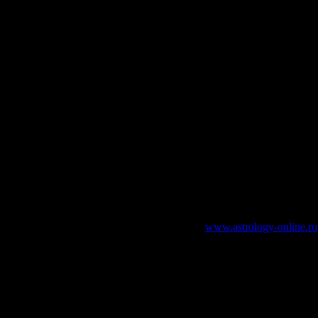
зательно указание работающей ссылки на
www.astrology-online.ru