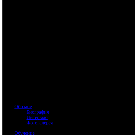
www.astrology-online.ru
Официальный сайт Константина Дарагана
При частичном или полном копировании материалов сайта обя
Обо мне
Биография
Интервью
Фотогалерея
Обучение