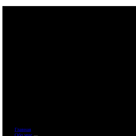
Astrology-online.ru
Официальный сайт астролога Константина Дара
Главная
Обо мне