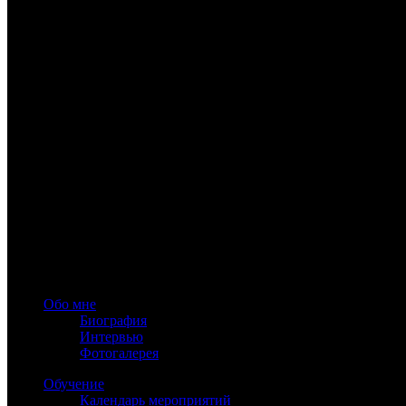
www.astrology-online.ru
Официальный сайт Константина Дарагана
При частичном или полном копировании материалов сайта обя
Обо мне
Биография
Интервью
Фотогалерея
Обучение
Календарь мероприятий