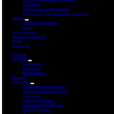
Профессиональная астрология
Транзиты
Астрология любви и брака
Астрология трансформации личности
Медиа
Астрология налегке
Видео
Консультации
Астрословарь XXI
Руны
Контакты
Главная
Обо мне
Биография
Интервью
Фотогалерея
Новости
Обучение
Календарь мероприятий
Трёхступенчатое обучение
Семинары
Школа в Москве
Представители Школы
Онлайн-лекции