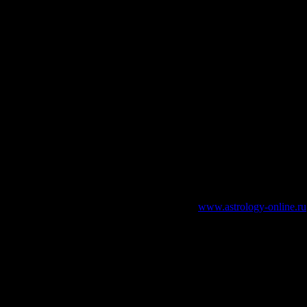
зательно указание работающей ссылки на
www.astrology-online.ru