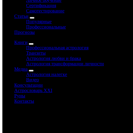
Личное обучение
Сертификация
Самотестирование
Статьи
Популярные
Профессиональные
Прогнозы
Книги
Профессиональная астрология
Транзиты
Астрология любви и брака
Астрология трансформации личности
Медиа
Астрология налегке
Видео
Консультации
Астрословарь XXI
Руны
Контакты