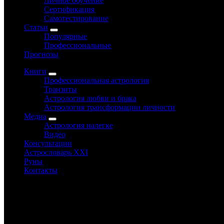
Личное обучение
Сертификация
Самотестирование
Статьи
Популярные
Профессиональные
Прогнозы
Книги
Профессиональная астрология
Транзиты
Астрология любви и брака
Астрология трансформации личности
Медиа
Астрология налегке
Видео
Консультации
Астрословарь XXI
Руны
Контакты
Этот комментарий посвящен событиям во внутренней политике