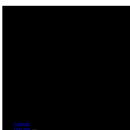
Astrology-online.ru
Официальный сайт астролога Константина Дара
Главная
Обо мне