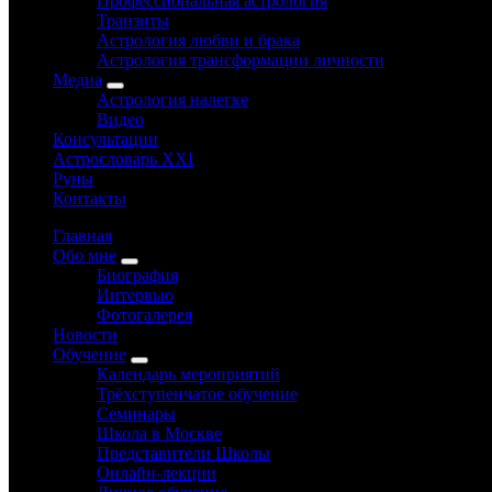
Профессиональная астрология
Транзиты
Астрология любви и брака
Астрология трансформации личности
Медиа
Астрология налегке
Видео
Консультации
Астрословарь XXI
Руны
Контакты
Главная
Обо мне
Биография
Интервью
Фотогалерея
Новости
Обучение
Календарь мероприятий
Трёхступенчатое обучение
Семинары
Школа в Москве
Представители Школы
Онлайн-лекции