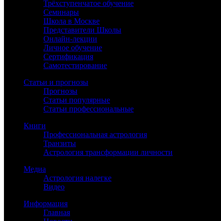
Трёхступенчатое обучение
Семинары
Школа в Москве
Представители Школы
Онлайн-лекции
Личное обучение
Сертификация
Самотестирование
Статьи и прогнозы
Прогнозы
Статьи популярные
Статьи профессиональные
Книги
Профессиональная астрология
Транзиты
Астрология трансформации личности
Медиа
Астрология налегке
Видео
Информация
Главная