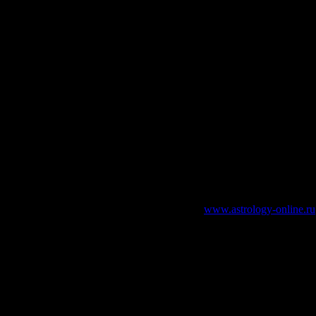
зательно указание работающей ссылки на
www.astrology-online.ru