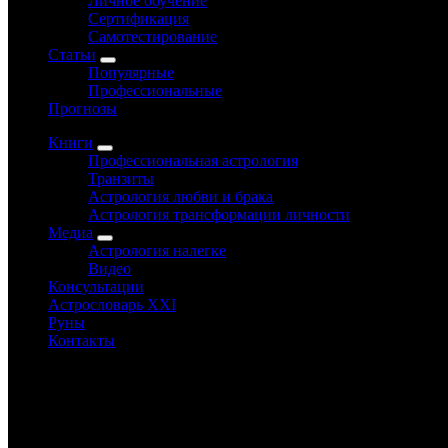
Личное обучение
Сертификация
Самотестирование
Статьи
Популярные
Профессиональные
Прогнозы
Книги
Профессиональная астрология
Транзиты
Астрология любви и брака
Астрология трансформации личности
Медиа
Астрология налегке
Видео
Консультации
Астрословарь XXI
Руны
Контакты