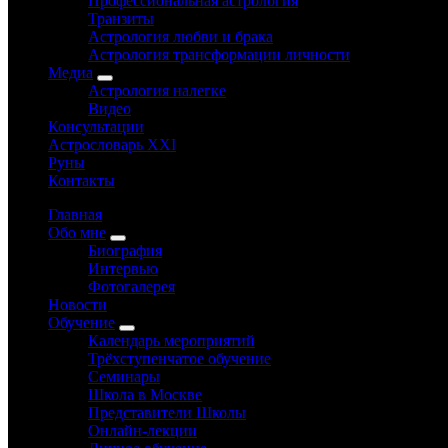
Профессиональная астрология
Транзиты
Астрология любви и брака
Астрология трансформации личности
Медиа
Астрология налегке
Видео
Консультации
Астрословарь XXI
Руны
Контакты
Главная
Обо мне
Биография
Интервью
Фотогалерея
Новости
Обучение
Календарь мероприятий
Трёхступенчатое обучение
Семинары
Школа в Москве
Представители Школы
Онлайн-лекции