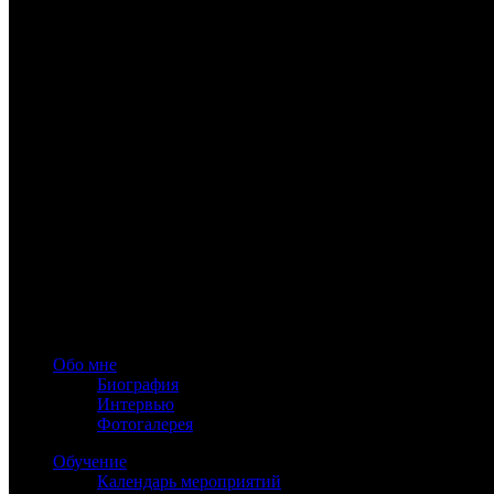
www.astrology-online.ru
Официальный сайт Константина Дарагана
При частичном или полном копировании материалов сайта обя
Обо мне
Биография
Интервью
Фотогалерея
Обучение
Календарь мероприятий