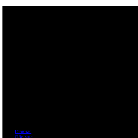
Astrology-online.ru
Официальный сайт астролога Константина Дара
Главная
Обо мне