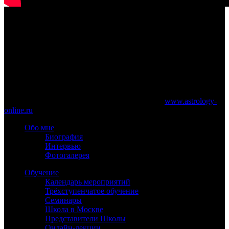
15 июня 2021 года
www.astrology-online.ru
Официальный сайт Константина Дарагана
При частичном или полном копировании материалов сайта
обязательно указание работающей ссылки на
www.astrology-
online.ru
Обо мне
Биография
Интервью
Фотогалерея
Обучение
Календарь мероприятий
Трёхступенчатое обучение
Семинары
Школа в Москве
Представители Школы
Онлайн-лекции