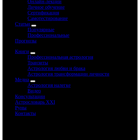
Онлайн-лекции
Личное обучение
Сертификация
Самотестирование
Статьи
Популярные
Профессиональные
Прогнозы
Книги
Профессиональная астрология
Транзиты
Астрология любви и брака
Астрология трансформации личности
Медиа
Астрология налегке
Видео
Консультации
Астрословарь XXI
Руны
Контакты