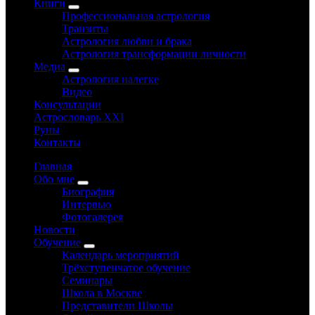
Книги
Профессиональная астрология
Транзиты
Астрология любви и брака
Астрология трансформации личности
Медиа
Астрология налегке
Видео
Консультации
Астрословарь XXI
Руны
Контакты
Главная
Обо мне
Биография
Интервью
Фотогалерея
Новости
Обучение
Календарь мероприятий
Трёхступенчатое обучение
Семинары
Школа в Москве
Представители Школы