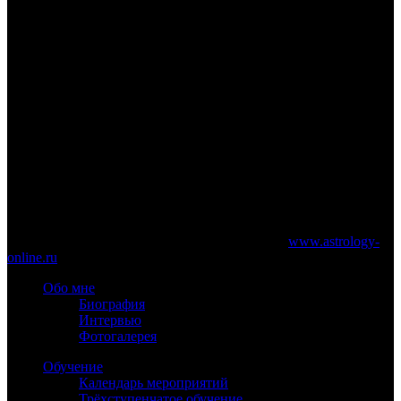
www.astrology-online.ru
Официальный сайт Константина Дарагана
При частичном или полном копировании материалов сайта
обязательно указание работающей ссылки на
www.astrology-
online.ru
Обо мне
Биография
Интервью
Фотогалерея
Обучение
Календарь мероприятий
Трёхступенчатое обучение