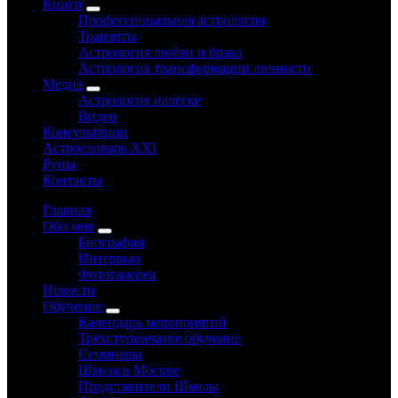
Книги
Профессиональная астрология
Транзиты
Астрология любви и брака
Астрология трансформации личности
Медиа
Астрология налегке
Видео
Консультации
Астрословарь XXI
Руны
Контакты
Главная
Обо мне
Биография
Интервью
Фотогалерея
Новости
Обучение
Календарь мероприятий
Трёхступенчатое обучение
Семинары
Школа в Москве
Представители Школы