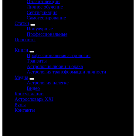
Онлайн-лекции
Личное обучение
Сертификация
Самотестирование
Статьи
Популярные
Профессиональные
Прогнозы
Книги
Профессиональная астрология
Транзиты
Астрология любви и брака
Астрология трансформации личности
Медиа
Астрология налегке
Видео
Консультации
Астрословарь XXI
Руны
Контакты