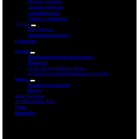
Онлайн-лекции
Личное обучение
Сертификация
Самотестирование
Статьи
Популярные
Профессиональные
Прогнозы
Книги
Профессиональная астрология
Транзиты
Астрология любви и брака
Астрология трансформации личности
Медиа
Астрология налегке
Видео
Консультации
Астрословарь XXI
Руны
Контакты