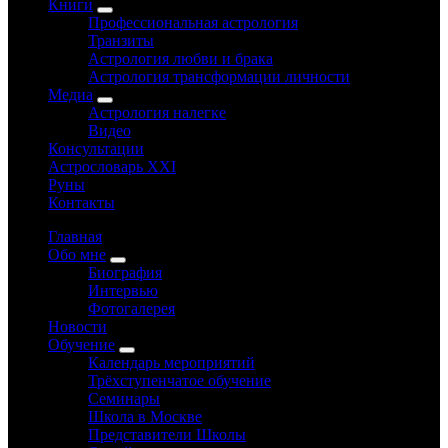
Книги
Профессиональная астрология
Транзиты
Астрология любви и брака
Астрология трансформации личности
Медиа
Астрология налегке
Видео
Консультации
Астрословарь XXI
Руны
Контакты
Главная
Обо мне
Биография
Интервью
Фотогалерея
Новости
Обучение
Календарь мероприятий
Трёхступенчатое обучение
Семинары
Школа в Москве
Представители Школы