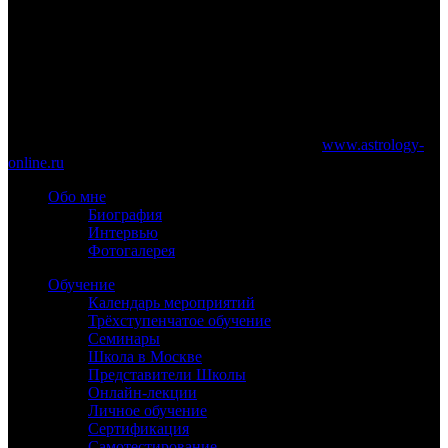
www.astrology-online.ru
Официальный сайт Константина Дарагана
При частичном или полном копировании материалов сайта
обязательно указание работающей ссылки на
www.astrology-
online.ru
Обо мне
Биография
Интервью
Фотогалерея
Обучение
Календарь мероприятий
Трёхступенчатое обучение
Семинары
Школа в Москве
Представители Школы
Онлайн-лекции
Личное обучение
Сертификация
Самотестирование