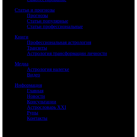
Статьи и прогнозы
Прогнозы
Статьи популярные
Статьи профессиональные
Книги
Профессиональная астрология
Транзиты
Астрология трансформации личности
Медиа
Астрология налегке
Видео
Информация
Главная
Новости
Консультации
Астрословарь XXI
Руны
Контакты
©
Астролог Константин Дараган.
Все права защищены.