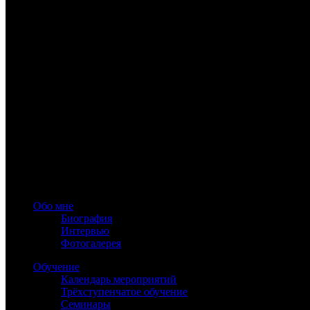
www.astrology-online.ru
Официальный сайт Константина Дарагана
При частичном или полном копировании материалов сайта обя
Обо мне
Биография
Интервью
Фотогалерея
Обучение
Календарь мероприятий
Трёхступенчатое обучение
Семинары