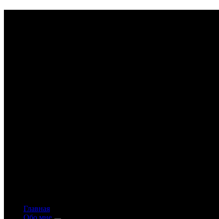
Astrology-online.ru
Официальный сайт астролога Константина Дара
Главная
Обо мне