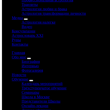
Профессиональная астрология
Транзиты
Астрология любви и брака
Астрология трансформации личности
Медиа
Астрология налегке
Видео
Консультации
Астрословарь XXI
Руны
Контакты
Главная
Обо мне
Биография
Интервью
Фотогалерея
Новости
Обучение
Календарь мероприятий
Трёхступенчатое обучение
Семинары
Школа в Москве
Представители Школы
Онлайн-лекции