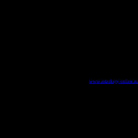
зательно указание работающей ссылки на
www.astrology-online.ru