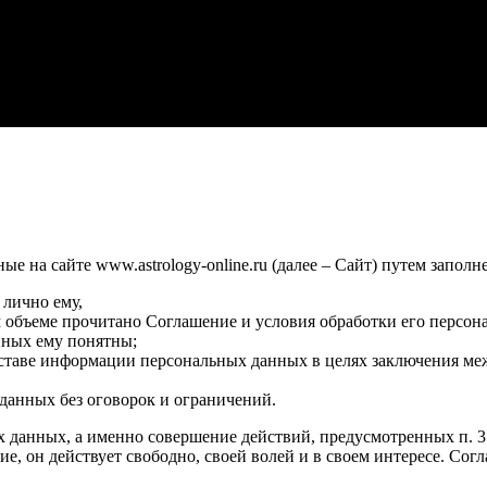
 на сайте www.astrology-online.ru (далее – Сайт) путем заполн
 лично ему,
м объеме прочитано Соглашение и условия обработки его персон
нных ему понятны;
оставе информации персональных данных в целях заключения ме
данных без оговорок и ограничений.
х данных, а именно совершение действий, предусмотренных п. 3 ч
сие, он действует свободно, своей волей и в своем интересе. Со