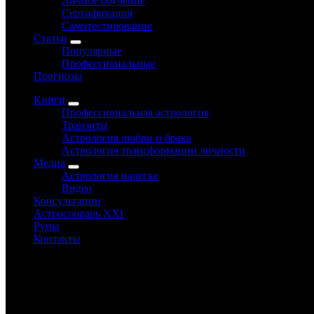
Личное обучение
Сертификация
Самотестирование
Статьи
Популярные
Профессиональные
Прогнозы
Книги
Профессиональная астрология
Транзиты
Астрология любви и брака
Астрология трансформации личности
Медиа
Астрология налегке
Видео
Консультации
Астрословарь XXI
Руны
Контакты