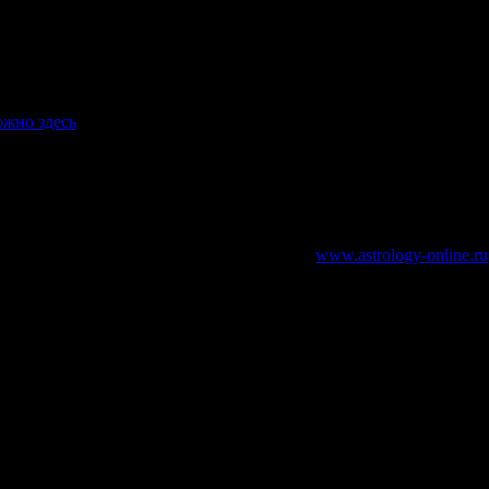
завтрака!»
ожно здесь
зательно указание работающей ссылки на
www.astrology-online.ru