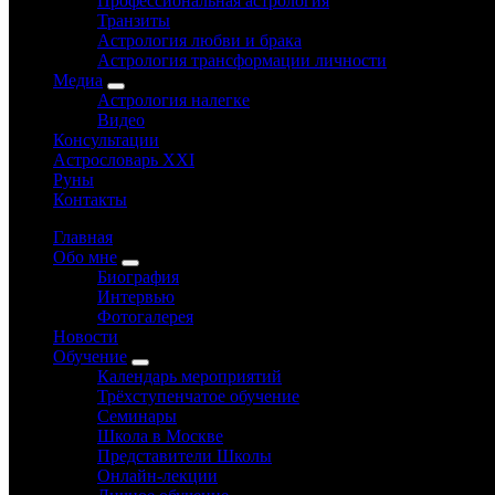
Профессиональная астрология
Транзиты
Астрология любви и брака
Астрология трансформации личности
Медиа
Астрология налегке
Видео
Консультации
Астрословарь XXI
Руны
Контакты
Главная
Обо мне
Биография
Интервью
Фотогалерея
Новости
Обучение
Календарь мероприятий
Трёхступенчатое обучение
Семинары
Школа в Москве
Представители Школы
Онлайн-лекции