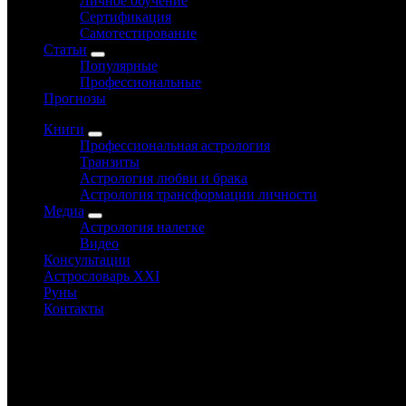
Личное обучение
Сертификация
Самотестирование
Статьи
Популярные
Профессиональные
Прогнозы
Книги
Профессиональная астрология
Транзиты
Астрология любви и брака
Астрология трансформации личности
Медиа
Астрология налегке
Видео
Консультации
Астрословарь XXI
Руны
Контакты
«— Нельзя поверить в невозможное!