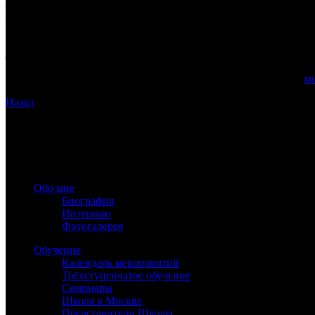
— Просто у тебя мало опыта, — заметила Королева.
— В твоем возрасте я уделяла этому полчаса каждый день!
В иные дни я успевала поверить в десяток невозможностей до 
/
Л.Кэрролл,
«
Алиса в Зазеркалье»
/
Прочесть о следующих семи годах высшей планеты в Знаке,
м
Назад
www.astrology-online.ru
Официальный сайт Константина Дарагана
При частичном или полном копировании материалов сайта обя
Обо мне
Биография
Интервью
Фотогалерея
Обучение
Календарь мероприятий
Трёхступенчатое обучение
Семинары
Школа в Москве
Представители Школы