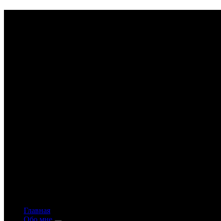
Astrology-online.ru
Официальный сайт астролога Константина Дара
Главная
Обо мне