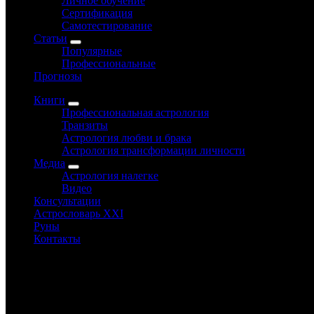
Личное обучение
Сертификация
Самотестирование
Статьи
Популярные
Профессиональные
Прогнозы
Книги
Профессиональная астрология
Транзиты
Астрология любви и брака
Астрология трансформации личности
Медиа
Астрология налегке
Видео
Консультации
Астрословарь XXI
Руны
Контакты