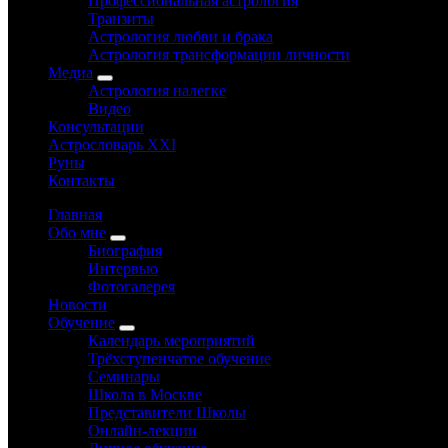
Профессиональная астрология
Транзиты
Астрология любви и брака
Астрология трансформации личности
Медиа
Астрология налегке
Видео
Консультации
Астрословарь XXI
Руны
Контакты
Главная
Обо мне
Биография
Интервью
Фотогалерея
Новости
Обучение
Календарь мероприятий
Трёхступенчатое обучение
Семинары
Школа в Москве
Представители Школы
Онлайн-лекции