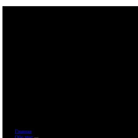
Astrology-online.ru
Официальный сайт астролога Константина Дара
Главная
Обо мне