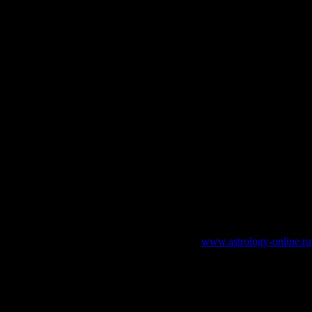
ала и 30 минут ответов на вопросы по теме. Стоимость 1,5 т.р.
оходов (суждение по умолчанию).
ской деятельности.
зательно указание работающей ссылки на
www.astrology-online.ru