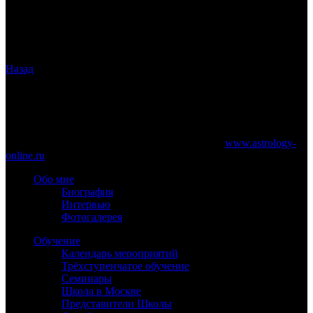
Очень надеюсь, что в ближайшие десять лет мне больше не
понадобятся такие подвиги и новая инкарнация сайта будет
стойкой. Так как такие люди и чудеса случаются в моей жизни
не каждое десятилетие.
Назад
www.astrology-online.ru
Официальный сайт Константина Дарагана
При частичном или полном копировании материалов сайта
обязательно указание работающей ссылки на
www.astrology-
online.ru
Обо мне
Биография
Интервью
Фотогалерея
Обучение
Календарь мероприятий
Трёхступенчатое обучение
Семинары
Школа в Москве
Представители Школы