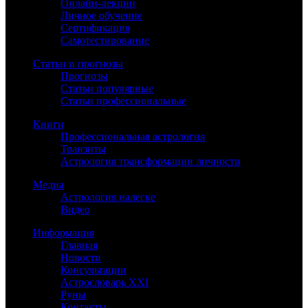
Онлайн-лекции
Личное обучение
Сертификация
Самотестирование
Статьи и прогнозы
Прогнозы
Статьи популярные
Статьи профессиональные
Книги
Профессиональная астрология
Транзиты
Астрология трансформации личности
Медиа
Астрология налегке
Видео
Информация
Главная
Новости
Консультации
Астрословарь XXI
Руны
Контакты