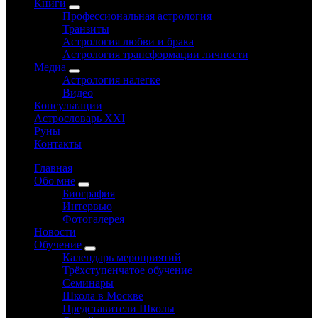
Книги
Профессиональная астрология
Транзиты
Астрология любви и брака
Астрология трансформации личности
Медиа
Астрология налегке
Видео
Консультации
Астрословарь XXI
Руны
Контакты
Главная
Обо мне
Биография
Интервью
Фотогалерея
Новости
Обучение
Календарь мероприятий
Трёхступенчатое обучение
Семинары
Школа в Москве
Представители Школы