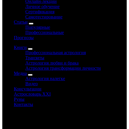
Онлайн-лекции
Личное обучение
Сертификация
Самотестирование
Статьи
Популярные
Профессиональные
Прогнозы
Книги
Профессиональная астрология
Транзиты
Астрология любви и брака
Астрология трансформации личности
Медиа
Астрология налегке
Видео
Консультации
Астрословарь XXI
Руны
Контакты