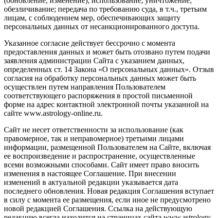
(обновление, изменение); использование; уничтожение;
обезличивание; передача по требованию суда, в т.ч., третьим
лицам, с соблюдением мер, обеспечивающих защиту
персональных данных от несанкционированного доступа.
Указанное согласие действует бессрочно с момента
предоставления данных и может быть отозвано путем подачи
заявления администрации Сайта с указанием данных,
определенных ст. 14 Закона «О персональных данных». Отзыв
согласия на обработку персональных данных может быть
осуществлен путем направления Пользователем
соответствующего распоряжения в простой письменной
форме на адрес контактной электронной почты указанной на
сайте www.astrology-online.ru.
Сайт не несет ответственности за использование (как
правомерное, так и неправомерное) третьими лицами
информации, размещенной Пользователем на Сайте, включая
ее воспроизведение и распространение, осуществленные
всеми возможными способами. Сайт имеет право вносить
изменения в настоящее Соглашение. При внесении
изменений в актуальной редакции указывается дата
последнего обновления. Новая редакция Соглашения вступает
в силу с момента ее размещения, если иное не предусмотрено
новой редакцией Соглашения. Ссылка на действующую
редакцию всегда находится на страницах сайта www.astrology-