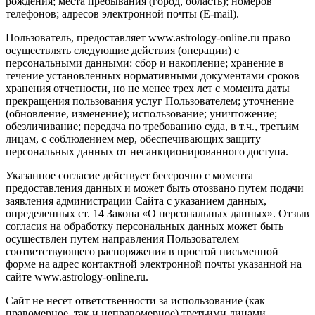
рождения; места пребывания (город, область); номеров
телефонов; адресов электронной почты (E-mail).
Пользователь, предоставляет www.astrology-online.ru право
осуществлять следующие действия (операции) с
персональными данными: сбор и накопление; хранение в
течение установленных нормативными документами сроков
хранения отчетности, но не менее трех лет с момента даты
прекращения пользования услуг Пользователем; уточнение
(обновление, изменение); использование; уничтожение;
обезличивание; передача по требованию суда, в т.ч., третьим
лицам, с соблюдением мер, обеспечивающих защиту
персональных данных от несанкционированного доступа.
Указанное согласие действует бессрочно с момента
предоставления данных и может быть отозвано путем подачи
заявления администрации Сайта с указанием данных,
определенных ст. 14 Закона «О персональных данных». Отзыв
согласия на обработку персональных данных может быть
осуществлен путем направления Пользователем
соответствующего распоряжения в простой письменной
форме на адрес контактной электронной почты указанной на
сайте www.astrology-online.ru.
Сайт не несет ответственности за использование (как
правомерное, так и неправомерное) третьими лицами