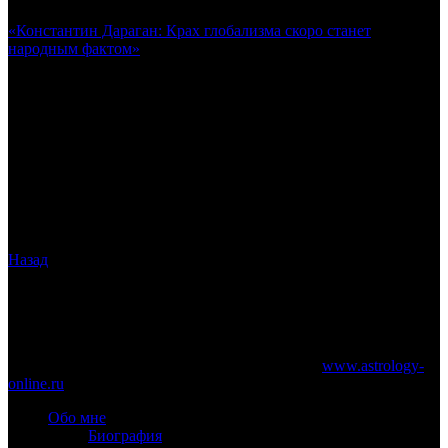
Интервью болгарскому журналу «BIOGRAPH»:
«Константин Дараган: Крах глобализма скоро станет
народным фактом»
.
О неизбежном крахе англосаксонского глобалистского
проекта и начале мирового финансового кризиса; об
эпидемии коронавируса и её последствиях; о будущем
Беларуси и Европейского Союза; а также о том, могла бы
вместо пандемии быть развязана новая мировая война и
почему мунданные астрологи никогда не занимаются
Балканами.
Назад
www.astrology-online.ru
Официальный сайт Константина Дарагана
При частичном или полном копировании материалов сайта
обязательно указание работающей ссылки на
www.astrology-
online.ru
Обо мне
Биография