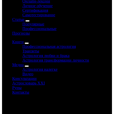
Онлайн-лекции
Личное обучение
Сертификация
Самотестирование
Статьи
Популярные
Профессиональные
Прогнозы
Книги
Профессиональная астрология
Транзиты
Астрология любви и брака
Астрология трансформации личности
Медиа
Астрология налегке
Видео
Консультации
Астрословарь XXI
Руны
Контакты