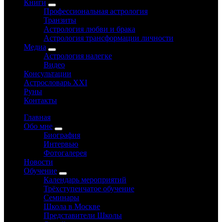
Книги
Профессиональная астрология
Транзиты
Астрология любви и брака
Астрология трансформации личности
Медиа
Астрология налегке
Видео
Консультации
Астрословарь XXI
Руны
Контакты
Главная
Обо мне
Биография
Интервью
Фотогалерея
Новости
Обучение
Календарь мероприятий
Трёхступенчатое обучение
Семинары
Школа в Москве
Представители Школы