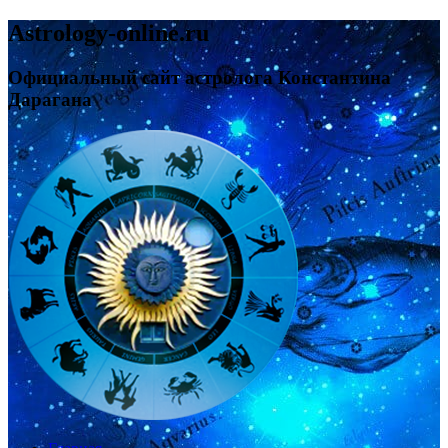
Astrology-online.ru
Официальный сайт астролога Константина
Дарагана