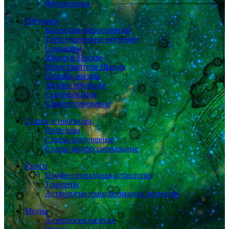
Фотогалерея
Обучение
Календарь мероприятий
Трёхступенчатое обучение
Семинары
Школа в Москве
Представители Школы
Онлайн-лекции
Личное обучение
Сертификация
Самотестирование
Статьи и прогнозы
Прогнозы
Статьи популярные
Статьи профессиональные
Книги
Профессиональная астрология
Транзиты
Астрология трансформации личности
Медиа
Астрология налегке