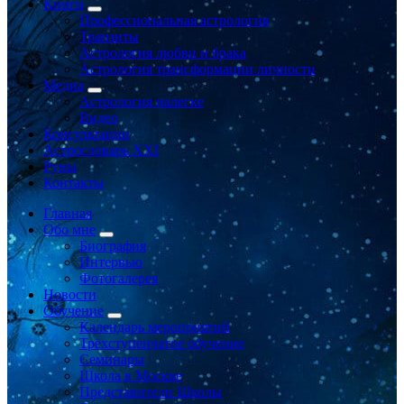
Книги
Профессиональная астрология
Транзиты
Астрология любви и брака
Астрология трансформации личности
Медиа
Астрология налегке
Видео
Консультации
Астрословарь XXI
Руны
Контакты
Главная
Обо мне
Биография
Интервью
Фотогалерея
Новости
Обучение
Календарь мероприятий
Трёхступенчатое обучение
Семинары
Школа в Москве
Представители Школы