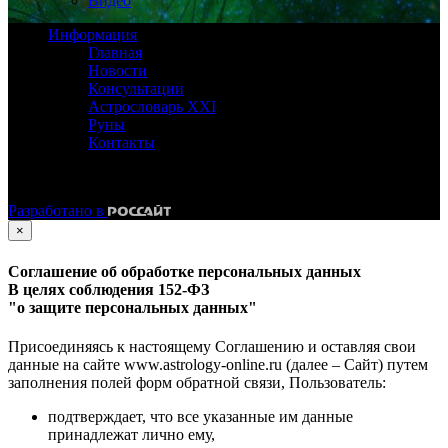
Видео
Информация
Главная
Новости
Консультации
Астрословарь XXI
Руны
Контакты
©
Астролог Константин Дараган.
Все права защищены.
Разработано в
×
Соглашение об обработке персональных данных
В целях соблюдения 152-ФЗ
"о защите персональных данных"
Присоединяясь к настоящему Соглашению и оставляя свои
данные на сайте www.astrology-online.ru (далее – Сайт) путем
заполнения полей форм обратной связи, Пользователь:
подтверждает, что все указанные им данные
принадлежат лично ему,