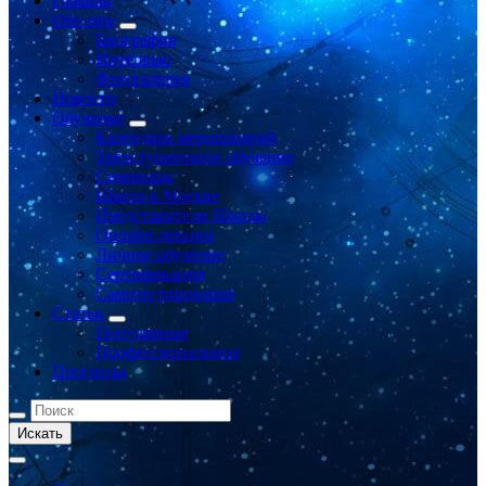
Главная
Обо мне
Биография
Интервью
Фотогалерея
Новости
Обучение
Календарь мероприятий
Трёхступенчатое обучение
Семинары
Школа в Москве
Представители Школы
Онлайн-лекции
Личное обучение
Сертификация
Самотестирование
Статьи
Популярные
Профессиональные
Прогнозы
Искать