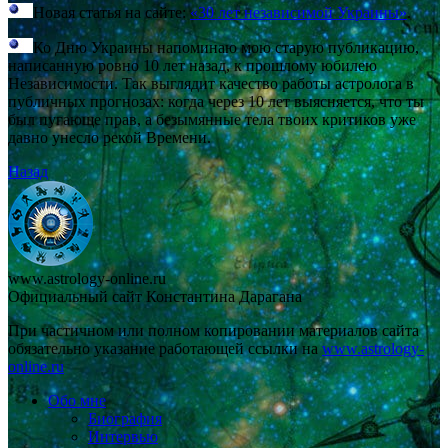
Новая статья на сайте:
«30 лет независимой Украины»
.
Ко Дню Украины напоминаю мою старую публикацию,
написанную ровно 10 лет назад, к прошлому юбилею
Независимости. Так выглядит качество работы астролога в
публичных прогнозах: когда через 10 лет выясняется, что ты
был пугающе прав, а безымянные тела твоих критиков уже
давно унесло рекой Времени.
Назад
www.astrology-online.ru
Официальный сайт Константина Дарагана
При частичном или полном копировании материалов сайта
обязательно указание работающей ссылки на
www.astrology-
online.ru
Обо мне
Биография
Интервью