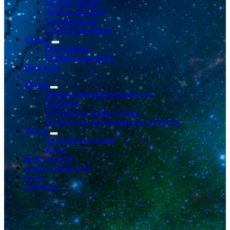
Онлайн-лекции
Личное обучение
Сертификация
Самотестирование
Статьи
Популярные
Профессиональные
Прогнозы
Книги
Профессиональная астрология
Транзиты
Астрология любви и брака
Астрология трансформации личности
Медиа
Астрология налегке
Видео
Консультации
Астрословарь XXI
Руны
Контакты