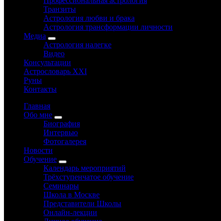
Профессиональная астрология
Транзиты
Астрология любви и брака
Астрология трансформации личности
Медиа
Астрология налегке
Видео
Консультации
Астрословарь XXI
Руны
Контакты
Главная
Обо мне
Биография
Интервью
Фотогалерея
Новости
Обучение
Календарь мероприятий
Трёхступенчатое обучение
Семинары
Школа в Москве
Представители Школы
Онлайн-лекции