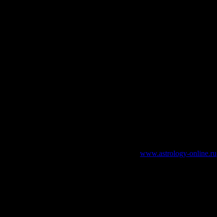
зательно указание работающей ссылки на
www.astrology-online.ru