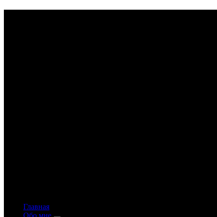
Astrology-online.ru
Официальный сайт астролога Константина Дара
Главная
Обо мне