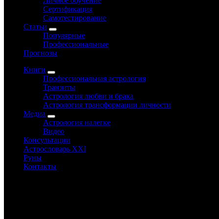
Личное обучение
Сертификация
Самотестирование
Статьи
Популярные
Профессиональные
Прогнозы
Книги
Профессиональная астрология
Транзиты
Астрология любви и брака
Астрология трансформации личности
Медиа
Астрология налегке
Видео
Консультации
Астрословарь XXI
Руны
Контакты