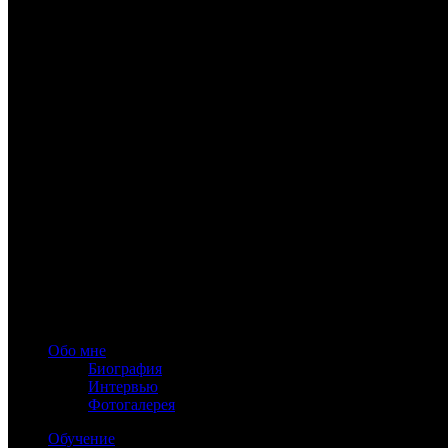
www.astrology-online.ru
Официальный сайт Константина Дарагана
При частичном или полном копировании материалов сайта обя
Обо мне
Биография
Интервью
Фотогалерея
Обучение