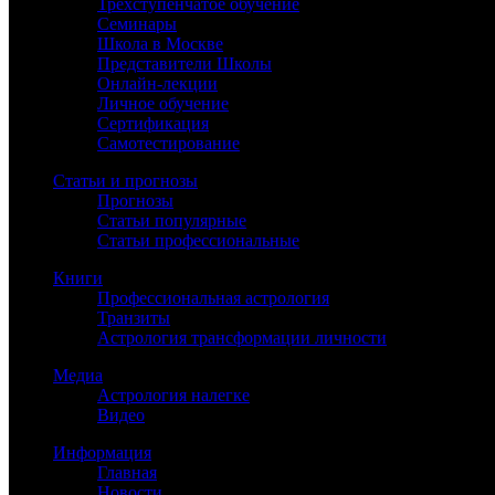
Трёхступенчатое обучение
Семинары
Школа в Москве
Представители Школы
Онлайн-лекции
Личное обучение
Сертификация
Самотестирование
Статьи и прогнозы
Прогнозы
Статьи популярные
Статьи профессиональные
Книги
Профессиональная астрология
Транзиты
Астрология трансформации личности
Медиа
Астрология налегке
Видео
Информация
Главная
Новости