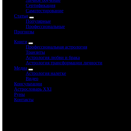
Личное обучение
Сертификация
Самотестирование
Статьи
Популярные
Профессиональные
Прогнозы
Книги
Профессиональная астрология
Транзиты
Астрология любви и брака
Астрология трансформации личности
Медиа
Астрология налегке
Видео
Консультации
Астрословарь XXI
Руны
Контакты