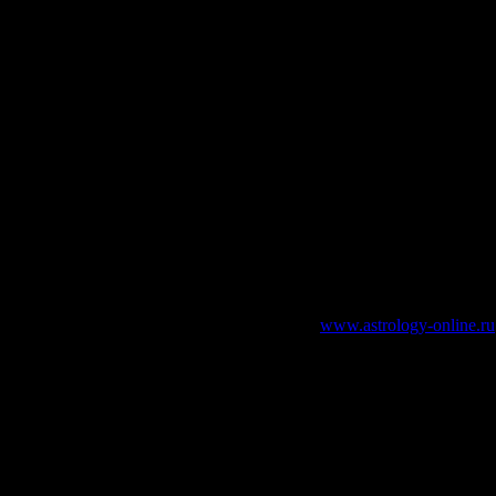
зательно указание работающей ссылки на
www.astrology-online.ru