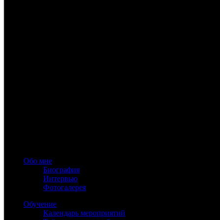
www.astrology-online.ru
Официальный сайт Константина Дарагана
При частичном или полном копировании материалов сайта обя
Обо мне
Биография
Интервью
Фотогалерея
Обучение
Календарь мероприятий