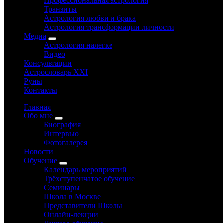
Профессиональная астрология
Транзиты
Астрология любви и брака
Астрология трансформации личности
Медиа
Астрология налегке
Видео
Консультации
Астрословарь XXI
Руны
Контакты
Главная
Обо мне
Биография
Интервью
Фотогалерея
Новости
Обучение
Календарь мероприятий
Трёхступенчатое обучение
Семинары
Школа в Москве
Представители Школы
Онлайн-лекции