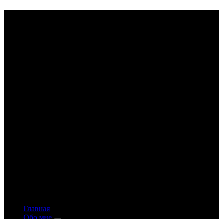
Astrology-online.ru
Официальный сайт астролога Константина Дара
Главная
Обо мне