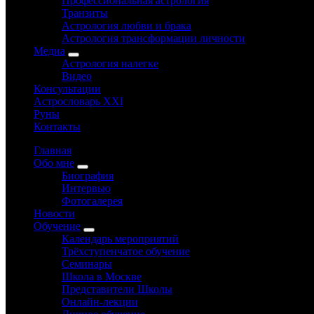
Профессиональная астрология
Транзиты
Астрология любви и брака
Астрология трансформации личности
Медиа
Астрология налегке
Видео
Консультации
Астрословарь XXI
Руны
Контакты
Главная
Обо мне
Биография
Интервью
Фотогалерея
Новости
Обучение
Календарь мероприятий
Трёхступенчатое обучение
Семинары
Школа в Москве
Представители Школы
Онлайн-лекции