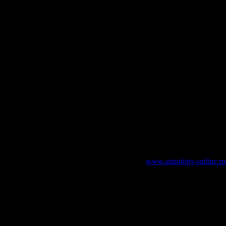
зательно указание работающей ссылки на
www.astrology-online.ru