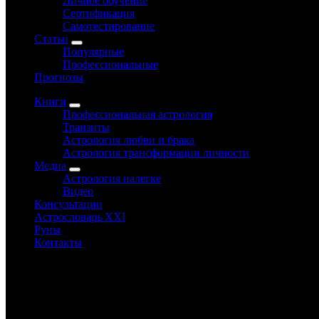
Личное обучение
Сертификация
Самотестирование
Статьи
Популярные
Профессиональные
Прогнозы
Книги
Профессиональная астрология
Транзиты
Астрология любви и брака
Астрология трансформации личности
Медиа
Астрология налегке
Видео
Консультации
Астрословарь XXI
Руны
Контакты