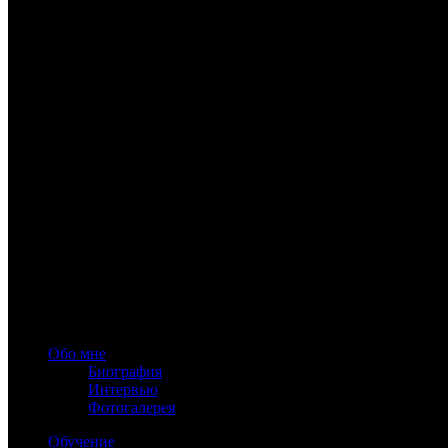
www.astrology-online.ru
Официальный сайт Константина Дарагана
При частичном или полном копировании материалов сайта обя
Обо мне
Биография
Интервью
Фотогалерея
Обучение