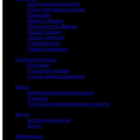
Календарь мероприятий
Трёхступенчатое обучение
Семинары
Школа в Москве
Представители Школы
Онлайн-лекции
Личное обучение
Сертификация
Самотестирование
Статьи и прогнозы
Прогнозы
Статьи популярные
Статьи профессиональные
Книги
Профессиональная астрология
Транзиты
Астрология трансформации личности
Медиа
Астрология налегке
Видео
Информация