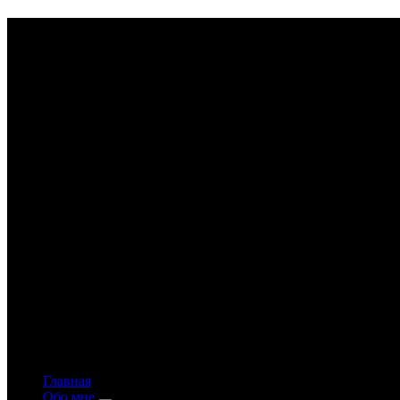
Astrology-online.ru
Официальный сайт астролога Константина Дара
Главная
Обо мне