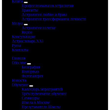
Книги
Профессиональная астрология
Транзиты
Астрология любви и брака
Астрология трансформации личности
Медиа
Астрология налегке
Видео
Консультации
Астрословарь XXI
Руны
Контакты
Главная
Обо мне
Биография
Интервью
Фотогалерея
Новости
Обучение
Календарь мероприятий
Трёхступенчатое обучение
Семинары
Школа в Москве
Представители Школы