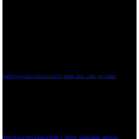
Провалена ратификация СНВ-3
http://www.news.km.ru/snv-3_senat_ssha_uzhe_ne_ratific
Комментарий астролога
: Напомню: о том, что этот договор не
будет принят или не будет ратифицирован, было
астрологически спрогнозировано год назад, прошлой зимой,
когда в новостях только и речи было, что про «перезагрузку».
И каждый день дикторы рассказывали, как договор вот-вот
подпишут, а политологи обсуждали, как оно все потом будет.
Сейчас любой коллега скажет, что провал этот «легко» можно
было предсказать год назад. И мне это очень трогательно.
Восходящий Китай
http://www.news.km.ru/kitaj_i_indiya_kardinalno_menyay