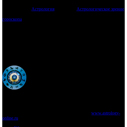
привыкнуть к тем мелким чудесам и попутным
сиддхам
,
которые дарит
Астрология
астрологу.
Астрологическое зрение
– реально существующий факт. И умение «читать» людей без
гороскопа
после определенного количества прочитанных
натальных карт – отнюдь не миф, само приходит.
Вот если бы еще всегда и во всем вот так же легко и
красиво…
09 ноября 2010 года
www.astrology-online.ru
Официальный сайт Константина Дарагана
При частичном или полном копировании материалов сайта
обязательно указание работающей ссылки на
www.astrology-
online.ru