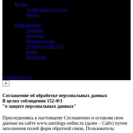
Медиа
Астрология налегке
Видео
Информация
Главная
Новости
Консультации
Астрословарь XXI
Руны
Контакты
©
Астролог Константин Дараган.
Все права защищены.
Разработано в
×
Соглашение об обработке персональных данных
В целях соблюдения 152-ФЗ
"о защите персональных данных"
Присоединяясь к настоящему Соглашению и оставляя свои
данные на сайте www.astrology-online.ru (далее – Сайт) путем
заполнения полей форм обратной связи, Пользователь: