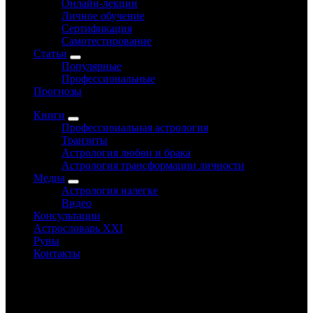
Онлайн-лекции
Личное обучение
Сертификация
Самотестирование
Статьи
Популярные
Профессиональные
Прогнозы
Книги
Профессиональная астрология
Транзиты
Астрология любви и брака
Астрология трансформации личности
Медиа
Астрология налегке
Видео
Консультации
Астрословарь XXI
Руны
Контакты