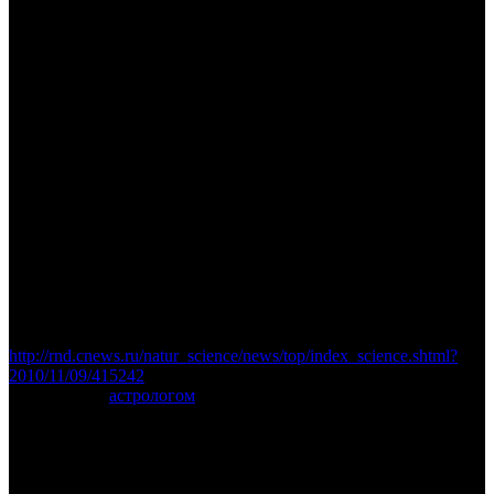
Плутон вернет себе статус планеты
http://rnd.cnews.ru/natur_science/news/top/index_science.shtml?
2010/11/09/415242
Удобно быть
астрологом
: терминологические проблемы
астрономии не беспокоят абсолютно.
Пример быстрой ректификации по внешности и карьере
Пока был на семинаре в Екатеринбурге, вполглаза посмотрел
по ТВ биографическую передачу, посвященную
Стиву