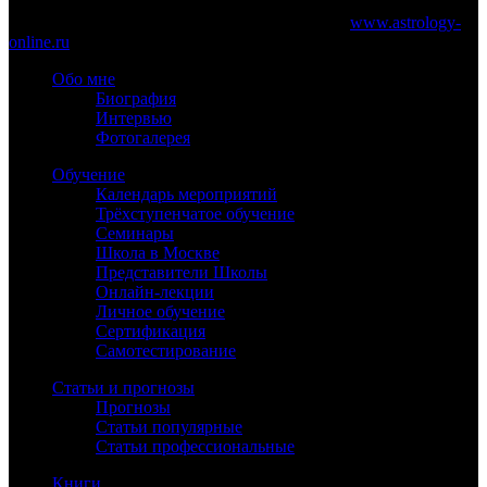
При частичном или полном копировании материалов сайта
обязательно указание работающей ссылки на
www.astrology-
online.ru
Обо мне
Биография
Интервью
Фотогалерея
Обучение
Календарь мероприятий
Трёхступенчатое обучение
Семинары
Школа в Москве
Представители Школы
Онлайн-лекции
Личное обучение
Сертификация
Самотестирование
Статьи и прогнозы
Прогнозы
Статьи популярные
Статьи профессиональные
Книги