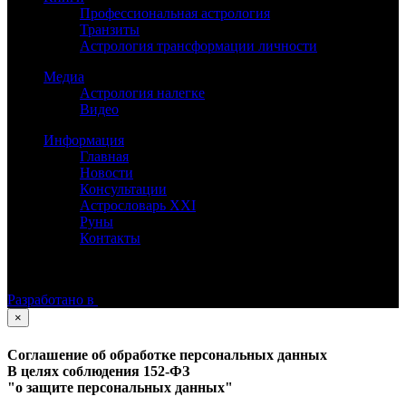
Профессиональная астрология
Транзиты
Астрология трансформации личности
Медиа
Астрология налегке
Видео
Информация
Главная
Новости
Консультации
Астрословарь XXI
Руны
Контакты
©
Астролог Константин Дараган.
Все права защищены.
Разработано в
×
Соглашение об обработке персональных данных
В целях соблюдения 152-ФЗ
"о защите персональных данных"