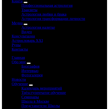
Книги
Профессиональная астрология
Транзиты
Астрология любви и брака
Астрология трансформации личности
Медиа
Астрология налегке
Видео
Консультации
Астрословарь XXI
Руны
Контакты
Главная
Обо мне
Биография
Интервью
Фотогалерея
Новости
Обучение
Календарь мероприятий
Трёхступенчатое обучение
Семинары
Школа в Москве
Представители Школы