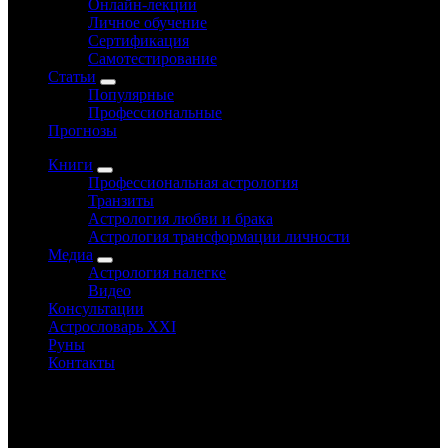
Онлайн-лекции
Личное обучение
Сертификация
Самотестирование
Статьи
Популярные
Профессиональные
Прогнозы
Книги
Профессиональная астрология
Транзиты
Астрология любви и брака
Астрология трансформации личности
Медиа
Астрология налегке
Видео
Консультации
Астрословарь XXI
Руны
Контакты