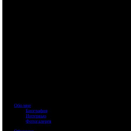
Очная Школа классической астрологии в Москве, второй поток
2019
www.astrology-online.ru
Официальный сайт Константина Дарагана
При частичном или полном копировании материалов сайта обя
Обо мне
Биография
Интервью
Фотогалерея