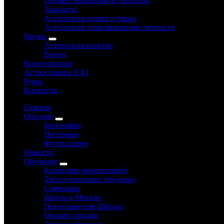
Профессиональная астрология
Транзиты
Астрология любви и брака
Астрология трансформации личности
Медиа
Астрология налегке
Видео
Консультации
Астрословарь XXI
Руны
Контакты
Главная
Обо мне
Биография
Интервью
Фотогалерея
Новости
Обучение
Календарь мероприятий
Трёхступенчатое обучение
Семинары
Школа в Москве
Представители Школы
Онлайн-лекции