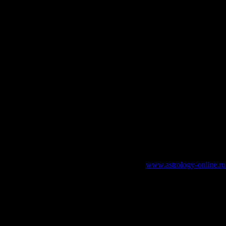
.
зательно указание работающей ссылки на
www.astrology-online.ru