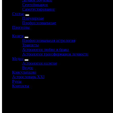
Личное обучение
Сертификация
Самотестирование
Статьи
Популярные
Профессиональные
Прогнозы
Книги
Профессиональная астрология
Транзиты
Астрология любви и брака
Астрология трансформации личности
Медиа
Астрология налегке
Видео
Консультации
Астрословарь XXI
Руны
Контакты