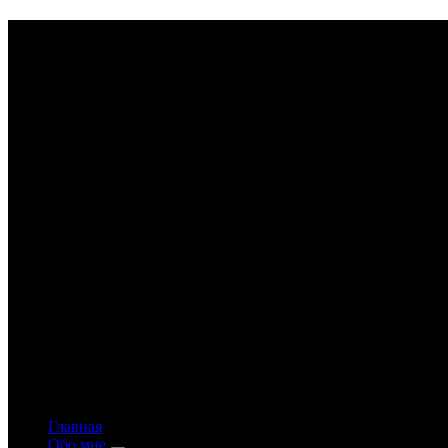
Astrology-online.ru
Официальный сайт астролога Константина Дара
Главная
Обо мне