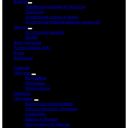
Книги
Профессиональная астрология
Транзиты
Астрология любви и брака
Астрология трансформации личности
Медиа
Астрология налегке
Видео
Консультации
Астрословарь XXI
Руны
Контакты
Главная
Обо мне
Биография
Интервью
Фотогалерея
Новости
Обучение
Календарь мероприятий
Трёхступенчатое обучение
Семинары
Школа в Москве
Представители Школы