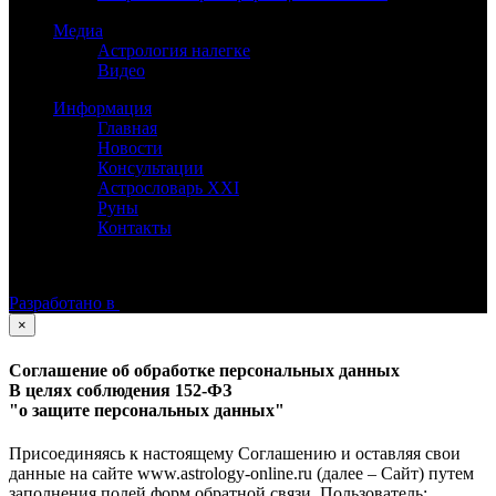
Медиа
Астрология налегке
Видео
Информация
Главная
Новости
Консультации
Астрословарь XXI
Руны
Контакты
©
Астролог Константин Дараган.
Все права защищены.
Разработано в
×
Соглашение об обработке персональных данных
В целях соблюдения 152-ФЗ
"о защите персональных данных"
Присоединяясь к настоящему Соглашению и оставляя свои
данные на сайте www.astrology-online.ru (далее – Сайт) путем
заполнения полей форм обратной связи, Пользователь: