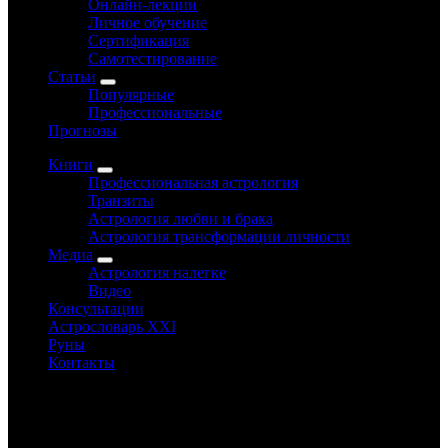
Онлайн-лекции
Личное обучение
Сертификация
Самотестирование
Статьи
Популярные
Профессиональные
Прогнозы
Книги
Профессиональная астрология
Транзиты
Астрология любви и брака
Астрология трансформации личности
Медиа
Астрология налегке
Видео
Консультации
Астрословарь XXI
Руны
Контакты