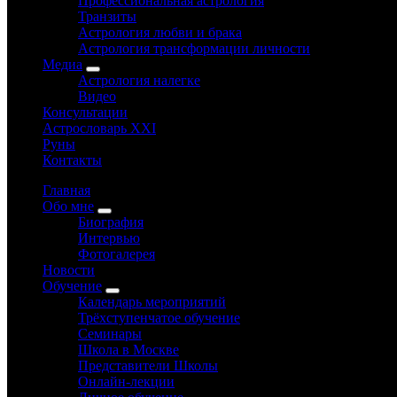
Профессиональная астрология
Транзиты
Астрология любви и брака
Астрология трансформации личности
Медиа
Астрология налегке
Видео
Консультации
Астрословарь XXI
Руны
Контакты
Главная
Обо мне
Биография
Интервью
Фотогалерея
Новости
Обучение
Календарь мероприятий
Трёхступенчатое обучение
Семинары
Школа в Москве
Представители Школы
Онлайн-лекции