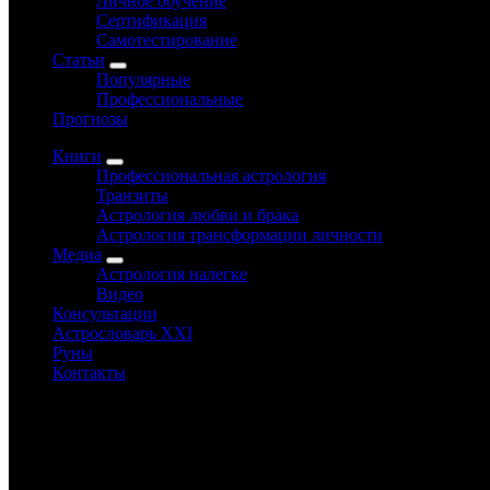
Личное обучение
Сертификация
Самотестирование
Статьи
Популярные
Профессиональные
Прогнозы
Книги
Профессиональная астрология
Транзиты
Астрология любви и брака
Астрология трансформации личности
Медиа
Астрология налегке
Видео
Консультации
Астрословарь XXI
Руны
Контакты