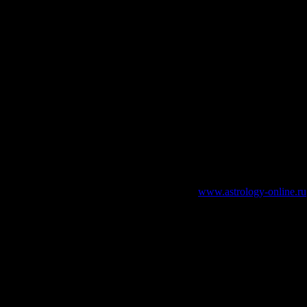
зательно указание работающей ссылки на
www.astrology-online.ru