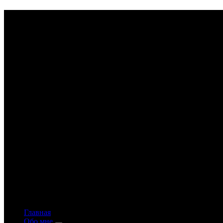
Astrology-online.ru
Официальный сайт астролога Константина Дара
Главная
Обо мне