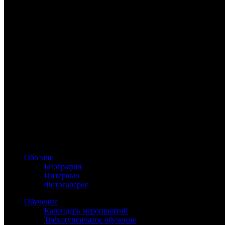
Семинар в Ижевске, 2015
www.astrology-online.ru
Официальный сайт Константина Дарагана
При частичном или полном копировании материалов сайта обя
Обо мне
Биография
Интервью
Фотогалерея
Обучение
Календарь мероприятий
Трёхступенчатое обучение