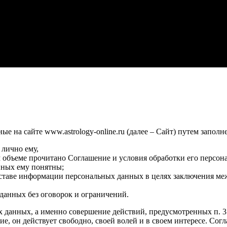
 на сайте www.astrology-online.ru (далее – Сайт) путем заполн
 лично ему,
м объеме прочитано Соглашение и условия обработки его персон
нных ему понятны;
оставе информации персональных данных в целях заключения ме
данных без оговорок и ограничений.
х данных, а именно совершение действий, предусмотренных п. 3 ч
сие, он действует свободно, своей волей и в своем интересе. Со