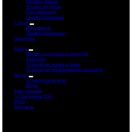
Онлайн-лекции
Личное обучение
Сертификация
Самотестирование
Статьи
Популярные
Профессиональные
Прогнозы
Книги
Профессиональная астрология
Транзиты
Астрология любви и брака
Астрология трансформации личности
Медиа
Астрология налегке
Видео
Консультации
Астрословарь XXI
Руны
Контакты