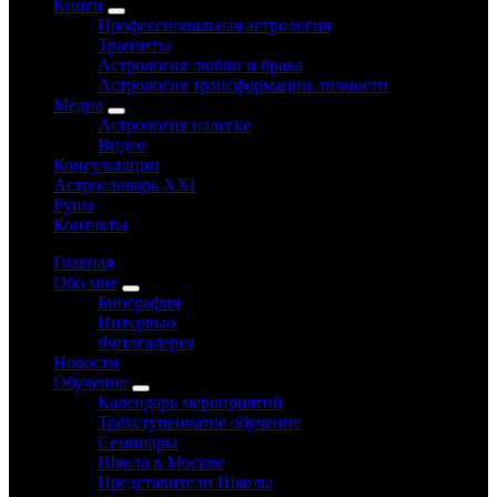
Книги
Профессиональная астрология
Транзиты
Астрология любви и брака
Астрология трансформации личности
Медиа
Астрология налегке
Видео
Консультации
Астрословарь XXI
Руны
Контакты
Главная
Обо мне
Биография
Интервью
Фотогалерея
Новости
Обучение
Календарь мероприятий
Трёхступенчатое обучение
Семинары
Школа в Москве
Представители Школы