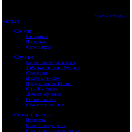
Официальный сайт Константина Дарагана
При частичном или полном копировании материалов сайта
обязательно указание работающей ссылки на
www.astrology-
online.ru
Обо мне
Биография
Интервью
Фотогалерея
Обучение
Календарь мероприятий
Трёхступенчатое обучение
Семинары
Школа в Москве
Представители Школы
Онлайн-лекции
Личное обучение
Сертификация
Самотестирование
Статьи и прогнозы
Прогнозы
Статьи популярные
Статьи профессиональные