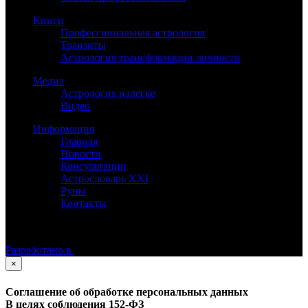
Книги
Профессиональная астрология
Транзиты
Астрология трансформации личности
Медиа
Астрология налегке
Видео
Информация
Главная
Новости
Консультации
Астрословарь XXI
Руны
Контакты
©
Астролог Константин Дараган.
Все права защищены.
Разработано в
×
Соглашение об обработке персональных данных
В целях соблюдения 152-ФЗ