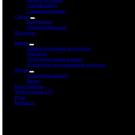
Личное обучение
Сертификация
Самотестирование
Статьи
Популярные
Профессиональные
Прогнозы
Книги
Профессиональная астрология
Транзиты
Астрология любви и брака
Астрология трансформации личности
Медиа
Астрология налегке
Видео
Консультации
Астрословарь XXI
Руны
Контакты