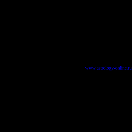
зательно указание работающей ссылки на
www.astrology-online.ru