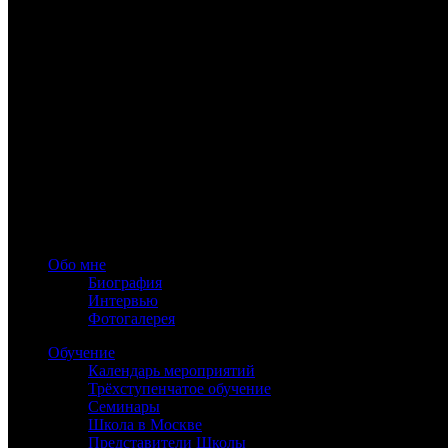
www.astrology-online.ru
Официальный сайт Константина Дарагана
При частичном или полном копировании материалов сайта обя
Обо мне
Биография
Интервью
Фотогалерея
Обучение
Календарь мероприятий
Трёхступенчатое обучение
Семинары
Школа в Москве
Представители Школы