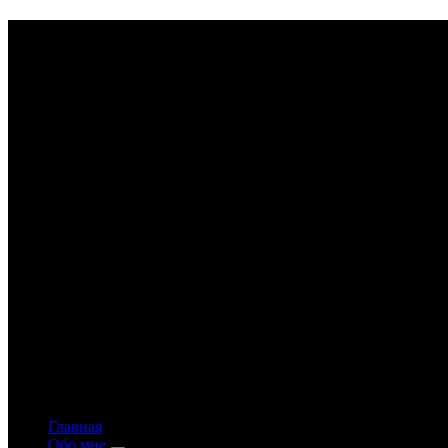
Astrology-online.ru
Официальный сайт астролога Константина Дара
Главная
Обо мне