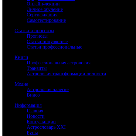
Онлайн-лекции
Личное обучение
Сертификация
Самотестирование
Статьи и прогнозы
Прогнозы
Статьи популярные
Статьи профессиональные
Книги
Профессиональная астрология
Транзиты
Астрология трансформации личности
Медиа
Астрология налегке
Видео
Информация
Главная
Новости
Консультации
Астрословарь XXI
Руны