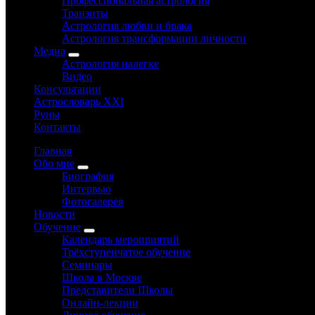
Профессиональная астрология
Транзиты
Астрология любви и брака
Астрология трансформации личности
Медиа
Астрология налегке
Видео
Консультации
Астрословарь XXI
Руны
Контакты
Главная
Обо мне
Биография
Интервью
Фотогалерея
Новости
Обучение
Календарь мероприятий
Трёхступенчатое обучение
Семинары
Школа в Москве
Представители Школы
Онлайн-лекции