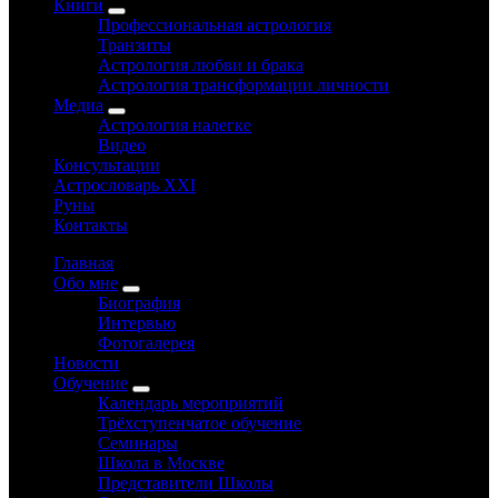
Книги
Профессиональная астрология
Транзиты
Астрология любви и брака
Астрология трансформации личности
Медиа
Астрология налегке
Видео
Консультации
Астрословарь XXI
Руны
Контакты
Главная
Обо мне
Биография
Интервью
Фотогалерея
Новости
Обучение
Календарь мероприятий
Трёхступенчатое обучение
Семинары
Школа в Москве
Представители Школы