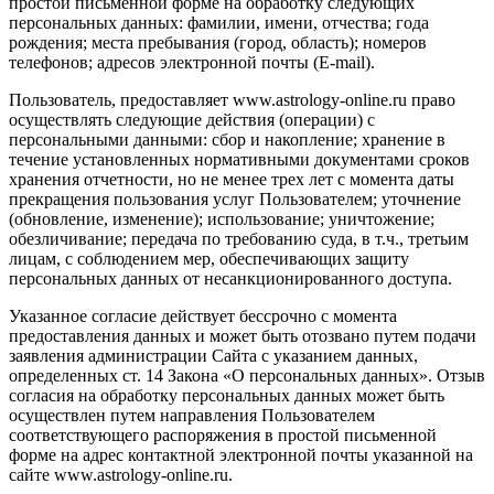
простой письменной форме на обработку следующих
персональных данных: фамилии, имени, отчества; года
рождения; места пребывания (город, область); номеров
телефонов; адресов электронной почты (E-mail).
Пользователь, предоставляет www.astrology-online.ru право
осуществлять следующие действия (операции) с
персональными данными: сбор и накопление; хранение в
течение установленных нормативными документами сроков
хранения отчетности, но не менее трех лет с момента даты
прекращения пользования услуг Пользователем; уточнение
(обновление, изменение); использование; уничтожение;
обезличивание; передача по требованию суда, в т.ч., третьим
лицам, с соблюдением мер, обеспечивающих защиту
персональных данных от несанкционированного доступа.
Указанное согласие действует бессрочно с момента
предоставления данных и может быть отозвано путем подачи
заявления администрации Сайта с указанием данных,
определенных ст. 14 Закона «О персональных данных». Отзыв
согласия на обработку персональных данных может быть
осуществлен путем направления Пользователем
соответствующего распоряжения в простой письменной
форме на адрес контактной электронной почты указанной на
сайте www.astrology-online.ru.