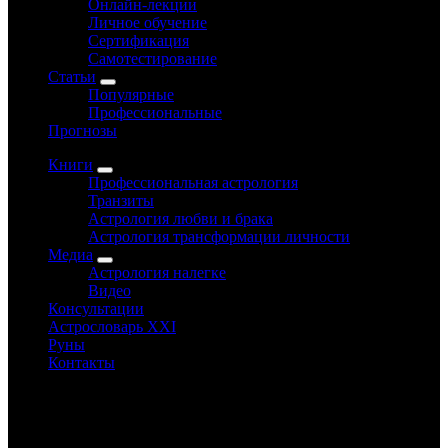
Онлайн-лекции
Личное обучение
Сертификация
Самотестирование
Статьи
Популярные
Профессиональные
Прогнозы
Книги
Профессиональная астрология
Транзиты
Астрология любви и брака
Астрология трансформации личности
Медиа
Астрология налегке
Видео
Консультации
Астрословарь XXI
Руны
Контакты