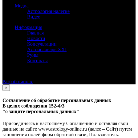
Медиа
Астрология налегке
Видео
Информация
Главная
Новости
Консультации
Астрословарь XXI
Руны
Контакты
©
Астролог Константин Дараган.
Все права защищены.
Разработано в
×
Соглашение об обработке персональных данных
В целях соблюдения 152-ФЗ
"о защите персональных данных"
Присоединяясь к настоящему Соглашению и оставляя свои
данные на сайте www.astrology-online.ru (далее – Сайт) путем
заполнения полей форм обратной связи, Пользователь: