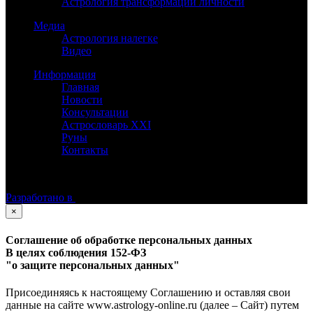
Астрология трансформации личности
Медиа
Астрология налегке
Видео
Информация
Главная
Новости
Консультации
Астрословарь XXI
Руны
Контакты
©
Астролог Константин Дараган.
Все права защищены.
Разработано в
×
Соглашение об обработке персональных данных
В целях соблюдения 152-ФЗ
"о защите персональных данных"
Присоединяясь к настоящему Соглашению и оставляя свои
данные на сайте www.astrology-online.ru (далее – Сайт) путем