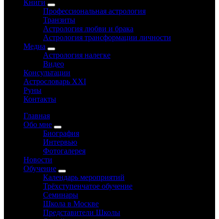
Книги
Профессиональная астрология
Транзиты
Астрология любви и брака
Астрология трансформации личности
Медиа
Астрология налегке
Видео
Консультации
Астрословарь XXI
Руны
Контакты
Главная
Обо мне
Биография
Интервью
Фотогалерея
Новости
Обучение
Календарь мероприятий
Трёхступенчатое обучение
Семинары
Школа в Москве
Представители Школы