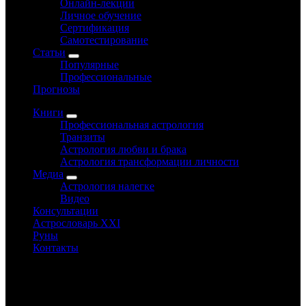
Онлайн-лекции
Личное обучение
Сертификация
Самотестирование
Статьи
Популярные
Профессиональные
Прогнозы
Книги
Профессиональная астрология
Транзиты
Астрология любви и брака
Астрология трансформации личности
Медиа
Астрология налегке
Видео
Консультации
Астрословарь XXI
Руны
Контакты